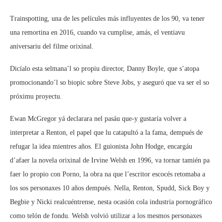
Trainspotting, una de les películes más influyentes de los 90, va tener
una remortina en 2016, cuando va cumplise, amás, el ventiavu
aniversariu del filme orixinal.
Dicíalo esta selmana’l so propiu director, Danny Boyle, que s’atopa
promocionando’l so biopic sobre Steve Jobs, y aseguró que va ser el so
próximu proyectu.
Ewan McGregor yá declarara nel pasáu que-y gustaría volver a
interpretar a Renton, el papel que lu catapultó a la fama, dempués de
refugar la idea mientres años. El guionista John Hodge, encargáu
d’afaer la novela orixinal de Irvine Welsh en 1996, va tornar tamién pa
faer lo propio con Porno, la obra na que l’escritor escocés retomaba a
los sos personaxes 10 años dempués. Nella, Renton, Spudd, Sick Boy y
Begbie y Nicki realcuéntrense, nesta ocasión cola industria pornográfico
como telón de fondu. Welsh volvió utilizar a los mesmos personaxes