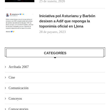
25 de xunetu, 2026
Iniciativa pol Asturianu y Barbón
desixen a Adif que reponga la
toponimia oficial en Ḷḷena
28 de payares, 2023
CATEGORÍES
Arribada 2007
Cine
Comunicación
Conceyos
Convocatories