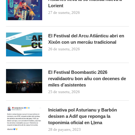
Lorient
27 de xunetu, 2026
El Festival del Arcu Atlánticu abri en
Xixón con un mercáu tradicional
26 de xunetu, 2026
El Festival Boombastic 2026
revalidaotru bon añu con decenes de
miles d’asistentes
25 de xunetu, 2026
Iniciativa pol Asturianu y Barbón
desixen a Adif que reponga la
toponimia oficial en Ḷḷena
28 de payares, 2023