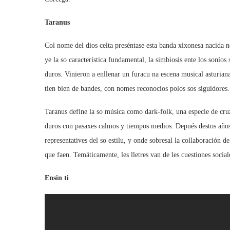
Taranus
Col nome del dios celta preséntase esta banda xixonesa nacida ne
ye la so característica fundamental, la simbiosis ente los soníos
duros. Vinieron a enllenar un furacu na escena musical asturiana,
tien bien de bandes, con nomes reconocíos polos sos siguidores.
Taranus define la so música como dark-folk, una especie de cru
duros con pasaxes calmos y tiempos medios. Depués destos año
representatives del so estilu, y onde sobresal la collaboración
que faen. Temáticamente, les lletres van de les cuestiones social
Ensin ti