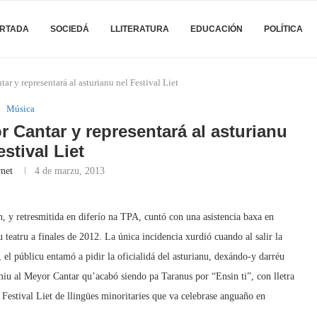
RTADA
SOCIEDÁ
LLITERATURA
EDUCACIÓN
POLÍTICA
r y representará al asturianu nel Festival Liet
Música
 Cantar y representará al asturianu
estival Liet
rnet
4 de marzu, 2013
n, y retresmitida en diferío na TPA, cuntó con una asistencia baxa en
teatru a finales de 2012. La única incidencia xurdió cuando al salir la
, el públicu entamó a pidir la oficialidá del asturianu, dexándo-y darréu
miu al Meyor Cantar qu’acabó siendo pa Taranus por “Ensin ti”, con lletra
 Festival Liet de llingües minoritaries que va celebrase anguaño en