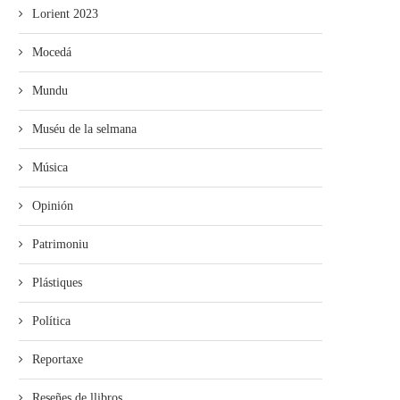
Lorient 2023
Mocedá
Mundu
Muséu de la selmana
Música
Opinión
mando Son amuesa’l nuevu folk
El Trasiegu Fest va tener 
asturiano
mercáu con...
Patrimoniu
Plástiques
Política
Reportaxe
Reseñes de llibros