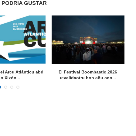
E PODRIA GUSTAR
del Arcu Atlánticu abri
El Festival Boombastic 2026
Se
en Xixón...
revalidaotru bon añu con...