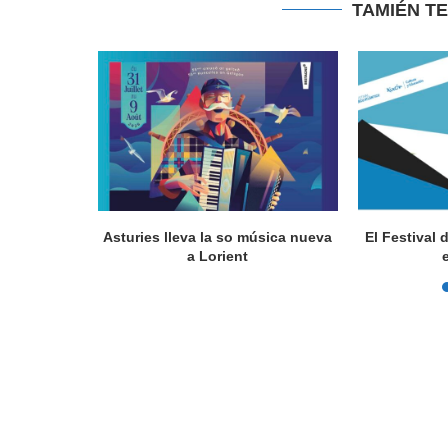
TAMIÉN T
a en Lorient
Asturies lleva la so música nueva
El Festival 
nada...
a Lorient