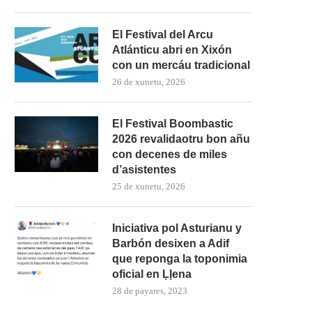
El Festival del Arcu
Atlánticu abri en Xixón
con un mercáu tradicional
26 de xunetu, 2026
El Festival Boombastic
2026 revalidaotru bon añu
con decenes de miles
d’asistentes
25 de xunetu, 2026
Iniciativa pol Asturianu y
Barbón desixen a Adif
que reponga la toponimia
oficial en Ḷḷena
28 de payares, 2023