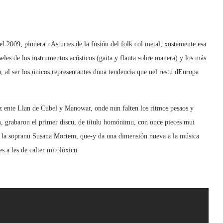
l 2009, pionera nAsturies de la fusión del folk col metal; xustamente esa
 seles de los instrumentos acústicos (gaita y flauta sobre manera) y los más
 al ser los únicos representantes duna tendencia que nel restu dEuropa
z ente Llan de Cubel y Manowar, onde nun falten los ritmos pesaos y
s, grabaron el primer discu, de títulu homónimu, con once pieces mui
 de la sopranu Susana Mortem, que-y da una dimensión nueva a la música
es a les de calter mitolóxicu.