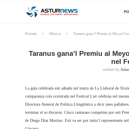
PO
Portada
Música
Taranus gana’l Premiu al Meyor Canta
Taranus gana’l Premiu al Meyor
nel F
written by
Astu
La gala celebrada esti sábadu nel teatru de La Llaboral de Xixó
comparanza cola rexistrada nel Festival Liet celebráu nel mesmu 
Directora Xeneral de Política Llingüística a dicir unes pallabres
terminar el so discursu. Cinco cantaraes competíen por esti Pre
de Diego Díaz Martino. Esti va ser por tantu’l representante nel
Córcega.