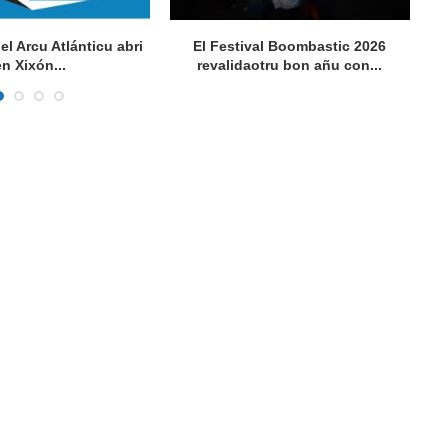
del Arcu Atlánticu abri
El Festival Boombastic 2026
Se
en Xixón...
revalidaotru bon añu con...