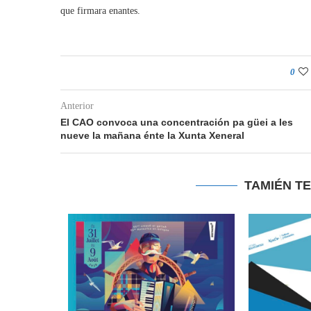
que firmara enantes.
0
Anterior
El CAO convoca una concentración pa güei a les
nueve la mañana énte la Xunta Xeneral
TAMIÉN T