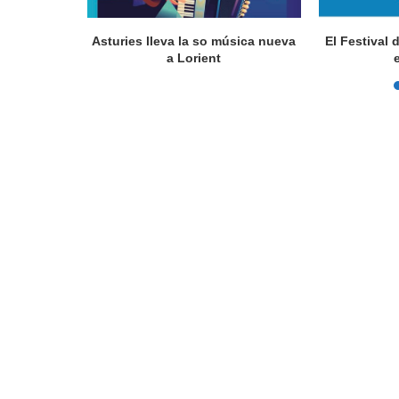
a en Lorient
Asturies lleva la so música nueva
El Festival 
nada...
a Lorient