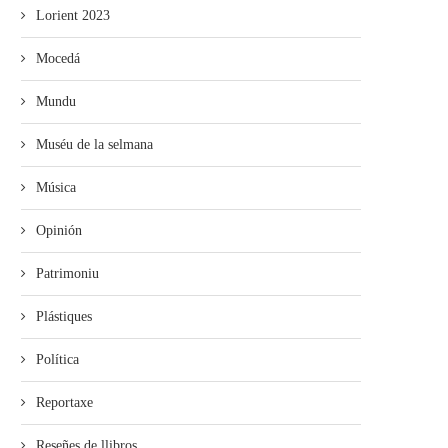
Lorient 2023
Mocedá
Mundu
Muséu de la selmana
Música
Opinión
Patrimoniu
Plástiques
Política
Reportaxe
Reseñes de llibros