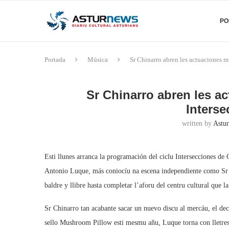
PO
Portada
Música
Sr Chinarro abren les actuaciones m
Sr Chinarro abren les ac
Interse
written by
Astur
Esti llunes arranca la programación del ciclu Intersecciones de 
Antonio Luque, más coniocíu na escena independiente como Sr Chi
baldre y llibre hasta completar l’aforu del centru cultural que la
Sr Chinarro tan acabante sacar un nuevo discu al mercáu, el d
sello Mushroom Pillow esti mesmu añu, Luque torna con lletre