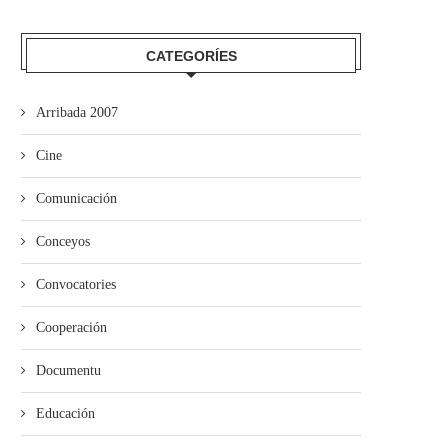
mando Son amuesa’l nuevu folk
El Trasiegu Fest va tener 
CATEGORÍES
asturiano
mercáu con...
Arribada 2007
Cine
Comunicación
Conceyos
Convocatories
Cooperación
Documentu
Educación