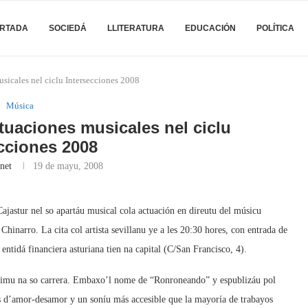
RTADA
SOCIEDÁ
LLITERATURA
EDUCACIÓN
POLÍTICA
usicales nel ciclu Intersecciones 2008
Música
tuaciones musicales nel ciclu
cciones 2008
net
19 de mayu, 2008
Cajastur nel so apartáu musical cola actuación en direutu del músicu
narro. La cita col artista sevillanu ye a les 20:30 hores, con entrada de
 entidá financiera asturiana tien na capital (C/San Francisco, 4).
ecimu na so carrera. Embaxo’l nome de “Ronroneando” y espublizáu pol
s d’amor-desamor y un soníu más accesible que la mayoría de trabayos