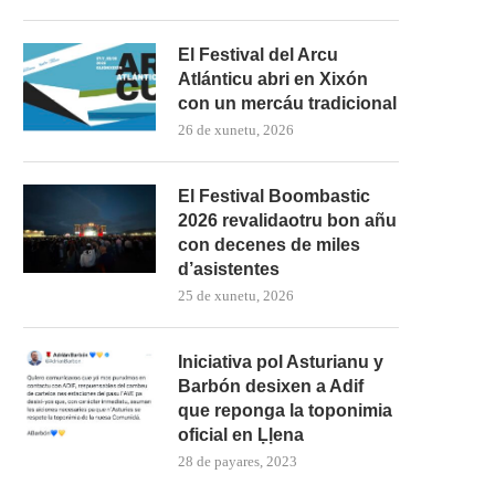
El Festival del Arcu
Atlánticu abri en Xixón
con un mercáu tradicional
26 de xunetu, 2026
El Festival Boombastic
2026 revalidaotru bon añu
con decenes de miles
d’asistentes
25 de xunetu, 2026
Iniciativa pol Asturianu y
Barbón desixen a Adif
que reponga la toponimia
oficial en Ḷḷena
28 de payares, 2023