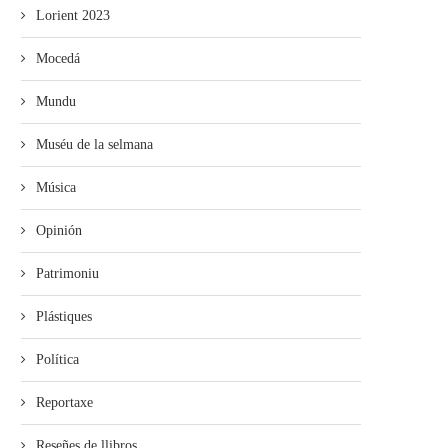
Lorient 2023
Mocedá
Mundu
Muséu de la selmana
Música
Opinión
Patrimoniu
Plástiques
Política
Reportaxe
Reseñes de llibros