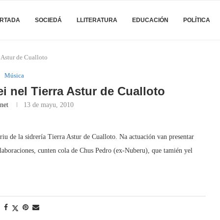
RTADA
SOCIEDÁ
LLITERATURA
EDUCACIÓN
POLÍTICA
 Astur de Cualloto
Música
i nel Tierra Astur de Cualloto
net
13 de mayu, 2010
riu de la sidrería Tierra Astur de Cualloto. Na actuación van presentar
 collaboraciones, cunten cola de Chus Pedro (ex-Nuberu), que tamién yel