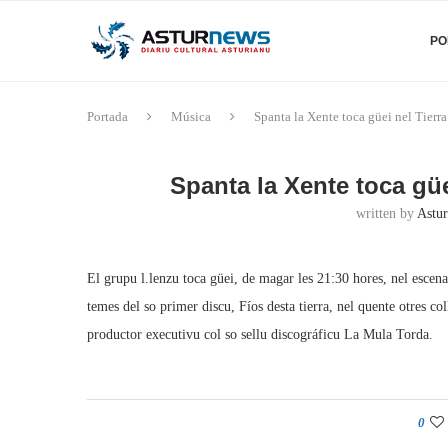
PO
Portada
Música
Spanta la Xente toca güei nel Tierra
Spanta la Xente toca güe
written by
Astur
El grupu l.lenzu toca güei, de magar les 21:30 hores, nel escena
temes del so primer discu, Fíos desta tierra, nel quente otres
productor executivu col so sellu discográficu La Mula Torda.
0