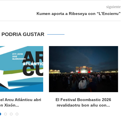
siguiente
Kumen aporta a Ribeseya con “L’Encierru”
E PODRIA GUSTAR
del Arcu Atlánticu abri
El Festival Boombastic 2026
Se
en Xixón...
revalidaotru bon añu con...