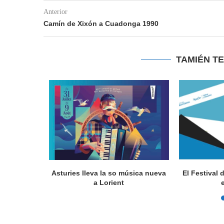
Anterior
Camín de Xixón a Cuadonga 1990
TAMIÉN T
a en Lorient
Asturies lleva la so música nueva
El Festival 
nada...
a Lorient