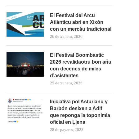
El Festival del Arcu
Atlánticu abri en Xixón
con un mercáu tradicional
26 de xunetu, 2026
El Festival Boombastic
2026 revalidaotru bon añu
con decenes de miles
d’asistentes
25 de xunetu, 2026
Iniciativa pol Asturianu y
mando Son amuesa’l nuevu folk
El Trasiegu Fest va tener 
Barbón desixen a Adif
asturiano
mercáu con...
que reponga la toponimia
oficial en Ḷḷena
28 de payares, 2023