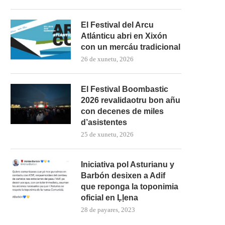
El Festival del Arcu
Atlánticu abri en Xixón
con un mercáu tradicional
26 de xunetu, 2026
El Festival Boombastic
2026 revalidaotru bon añu
con decenes de miles
d’asistentes
25 de xunetu, 2026
Iniciativa pol Asturianu y
Barbón desixen a Adif
que reponga la toponimia
oficial en Ḷḷena
28 de payares, 2023