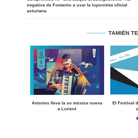
negativa de Fomentu a usar la toponimia oficial
asturiana
TAMIÉN T
a en Lorient
Asturies lleva la so música nueva
El Festival 
nada...
a Lorient