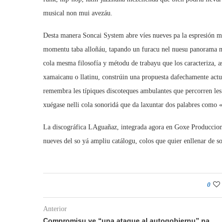
musical non mui avezáu.
Desta manera Soncai System abre víes nueves pa la espresión musi
momentu taba alloñáu, tapando un furacu nel nuesu panorama mu
cola mesma filosofía y métodu de trabayu que los caracteriza, a
xamaicanu o llatinu, constrúin una propuesta dafechamente actu
remembra les típiques discoteques ambulantes que percorren les
xuégase nelli cola sonoridá que da laxuntar dos palabres como 
La discográfica LAguañaz, integrada agora en Goxe Producciones
nueves del so yá ampliu catálogu, colos que quier enllenar de son
0
Anterior
Compromisu ve “una ataque al autogobiernu” na