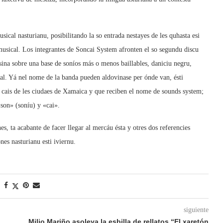
cal nasturianu, posibilitando la so entrada nestayes de les quhasta esi
sical. Los integrantes de Soncai System afronten el so segundu discu
sina sobre una base de soníos más o menos baillables, daniciu negru,
al. Yá nel nome de la banda pueden aldovinase per ónde van, ésti
 cais de les ciudaes de Xamaica y que reciben el nome de sounds system;
«son» (soníu) y «cai».
, ta acabante de facer llegar al mercáu ésta y otres dos referencies
es nasturianu esti iviernu.
siguiente
Milio Mariño asoleya la esbilla de rellatos “El xaretón