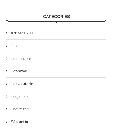
CATEGORÍES
Arribada 2007
Cine
Comunicación
Conceyos
Convocatories
Cooperación
mando Son amuesa’l nuevu folk
El Trasiegu Fest va tener 
asturiano
mercáu con...
Documentu
Educación