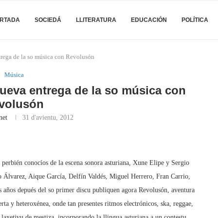
RTADA
SOCIEDÁ
LLITERATURA
EDUCACIÓN
POLÍTICA
rega de la so música con Revolusón
Música
ueva entrega de la so música con
volusón
net
31 d'avientu, 2012
perbién conocíos de la escena sonora asturiana, Xune Elipe y Sergio
o Álvarez, Aique García, Delfín Valdés, Miguel Herrero, Fran Carrio,
s años depués del so primer discu publiquen agora Revolusón, aventura
rta y heteroxénea, onde tan presentes ritmos electrónicos, ska, reggae,
laxetivu de mestiza, incorporando la llingua asturiana a un contestu