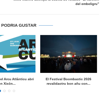
del embeligru”
E PODRIA GUSTAR
del Arcu Atlánticu abri
El Festival Boombastic 2026
Se
en Xixón...
revalidaotru bon añu con...