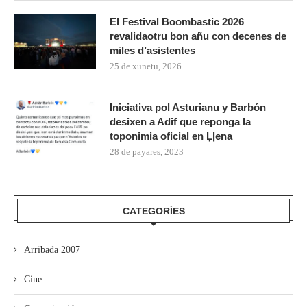
El Festival Boombastic 2026
revalidaotru bon añu con decenes de
miles d’asistentes
25 de xunetu, 2026
Iniciativa pol Asturianu y Barbón
desixen a Adif que reponga la
toponimia oficial en Ḷḷena
28 de payares, 2023
CATEGORÍES
Arribada 2007
Cine