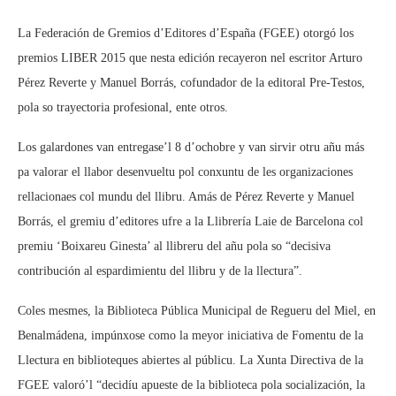
La Federación de Gremios d’Editores d’España (FGEE) otorgó los
premios LIBER 2015 que nesta edición recayeron nel escritor Arturo
Pérez Reverte y Manuel Borrás, cofundador de la editoral Pre-Testos,
pola so trayectoria profesional, ente otros.
Los galardones van entregase’l 8 d’ochobre y van sirvir otru añu más
pa valorar el llabor desenvueltu pol conxuntu de les organizaciones
rellacionaes col mundu del llibru. Amás de Pérez Reverte y Manuel
Borrás, el gremiu d’editores ufre a la Llibrería Laie de Barcelona col
premiu ‘Boixareu Ginesta’ al llibreru del añu pola so “decisiva
contribución al espardimientu del llibru y de la llectura”.
Coles mesmes, la Biblioteca Pública Municipal de Regueru del Miel, en
Benalmádena, impúnxose como la meyor iniciativa de Fomentu de la
Llectura en biblioteques abiertes al públicu. La Xunta Directiva de la
FGEE valoró’l “decidíu apueste de la biblioteca pola socialización, la