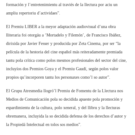
formación y l’entretenimientu al traviés de la llectura por aciu un
ampliu repertoriu d’actividaes”.
El Premiu LIBER a la meyor adaptación audiovisual d’una obra
lliteraria foi otorgáu a ‘Mortadelo y Filemón’, de Francisco Ibáñez,
dirixida por Javier Fesser y producida por Zeta Cinema, por ser “la
película de la hestoria del cine español más reiteradamente premiada
tantu pola crítica como polos mesmos profesionales del sector del cine,
incluyíos dos Premios Goya y el Premiu Gaudí, según polos valor
propios qu’incorporen tantu los personaxes como’l so autor”.
El Grupu Atresmedia llogró’l Premiu de Fomentu de la Llectura nos
Medios de Comunicación pola so decidida apueste pola promoción y
espardimientu de la cultura, polo xeneral, y del llibru y la llecturas
obremanera, incluyida la so decidida defensa de los derechos d’autor y
la Propiedá Intelectual en tolos sos medios”.