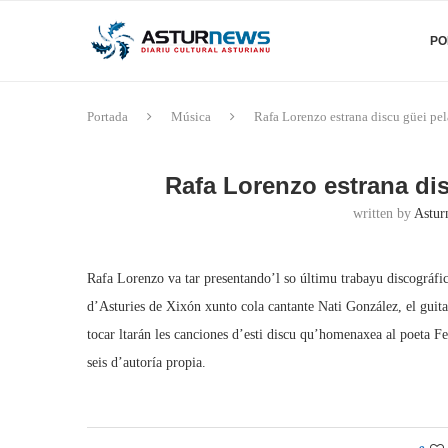
PO
Portada
Música
Rafa Lorenzo estrana discu güei pe
Rafa Lorenzo estrana di
written by
Astur
Rafa Lorenzo va tar presentando’l so últimu trabayu discográfic
d’Asturies de Xixón xunto cola cantante Nati González, el guita
tocar ltarán les canciones d’esti discu qu’homenaxea al poeta F
seis d’autoría propia.