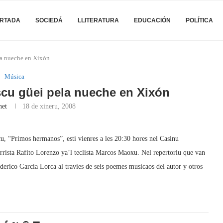
RTADA
SOCIEDÁ
LLITERATURA
EDUCACIÓN
POLÍTICA
la nueche en Xixón
Música
scu güei pela nueche en Xixón
net
18 de xineru, 2008
u, “Primos hermanos”, esti vienres a les 20:30 hores nel Casinu
rrista Rafito Lorenzo ya’l teclista Marcos Maoxu. Nel repertoriu que van
ederico García Lorca al travies de seis poemes musicaos del autor y otros