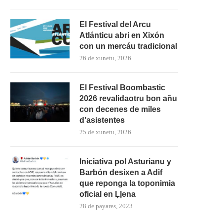
El Festival del Arcu
Atlánticu abri en Xixón
con un mercáu tradicional
26 de xunetu, 2026
El Festival Boombastic
2026 revalidaotru bon añu
con decenes de miles
d’asistentes
25 de xunetu, 2026
Iniciativa pol Asturianu y
Barbón desixen a Adif
que reponga la toponimia
mando Son amuesa’l nuevu folk
El Trasiegu Fest va tener 
oficial en Ḷḷena
asturiano
mercáu con...
28 de payares, 2023