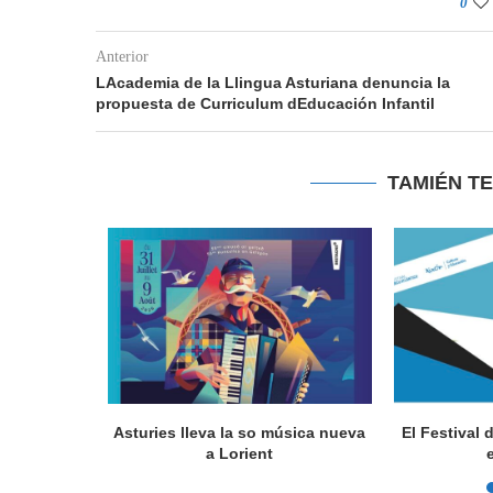
0
Anterior
LAcademia de la Llingua Asturiana denuncia la
propuesta de Curriculum dEducación Infantil
TAMIÉN T
a en Lorient
Asturies lleva la so música nueva
El Festival 
nada...
a Lorient