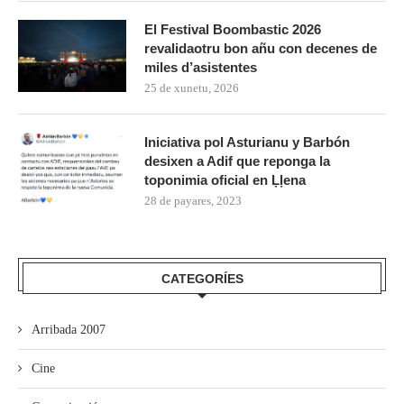
El Festival Boombastic 2026
revalidaotru bon añu con decenes de
miles d’asistentes
25 de xunetu, 2026
Iniciativa pol Asturianu y Barbón
desixen a Adif que reponga la
toponimia oficial en Ḷḷena
28 de payares, 2023
CATEGORÍES
Arribada 2007
Cine