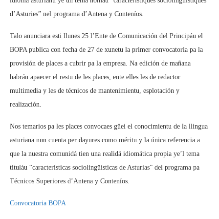
idioma asturianu ye un tema nomáu “característiques sociolingüístiques
d’Asturies” nel programa d’Antena y Conteníos.
Talo anunciara esti llunes 25 l’Ente de Comunicación del Principáu el
BOPA publica con fecha de 27 de xunetu la primer convocatoria pa la
provisión de places a cubrir pa la empresa. Na edición de mañana
habrán apaecer el restu de les places, ente elles les de redactor
multimedia y les de técnicos de mantenimientu, esplotación y
realización.
Nos temarios pa les places convocaes güei el conocimientu de la llingua
asturiana nun cuenta per dayures como méritu y la única referencia a
que la nuestra comunidá tien una realidá idiomática propia ye’l tema
tituláu “características sociolingüísticas de Asturias” del programa pa
Técnicos Superiores d’Antena y Conteníos.
Convocatoria BOPA