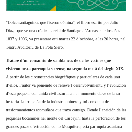
“Dolce santiaguinos que fixeron dómina”, el llibru escritu por Julio
Díaz, que ye una crónica parcial de Santiago d’Arenas ente los años
1837 y 1906, va presentase esti martes 22 d’ochobre, a les 20 hores, nel
Teatru Auditoriu de La Pola Siero.
Tratase d’un conxuntu de semblances de dellos vecinos que
vivieron nesta parroquia sierense, na segunda metá del sieglu XIX.
A partir de les circunstancies biográfiques y particulares de cada unu
d’ellos, l’autor va poniendo de relieve’l desenvolvimientu y l’evolución
d’esta pequena comunidá civil asturiana nun momentu clave de la so
hestoria: la irrupción de la industria minero y tol conxuntu de
tresformamientos acomuñaos que traxo consigo. Dende l’apaición de les
pequenes bocamines nel monte del Carbayín, hasta la perforación de los
grandes pozos d’estracción como Mosquitera, esta parroquia asturiana