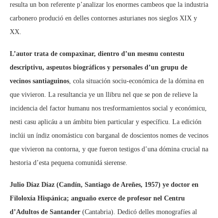
resulta un bon referente p’analizar los enormes cambeos que la industria
carbonero produció en delles contornes asturianes nos sieglos XIX y
XX.
L’autor trata de compaxinar, dientro d’un mesmu contestu
descriptivu, aspeutos biográficos y personales d’un grupu de
vecinos santiaguinos
, cola situación sociu-económica de la dómina en
que vivieron. La resultancia ye un llibru nel que se pon de relieve la
incidencia del factor humanu nos tresformamientos social y económicu,
nesti casu aplicáu a un ámbitu bien particular y específicu. La edición
inclúi un índiz onomásticu con barganal de doscientos nomes de vecinos
que vivieron na contorna, y que fueron testigos d’una dómina crucial na
hestoria d’esta pequena comunidá sierense.
Julio Díaz Díaz (Candín, Santiago de Areñes, 1957) ye doctor en
Filoloxía Hispánica; anguaño exerce de profesor nel Centru
d’Adultos de Santander
(Cantabria). Dedicó delles monografíes al