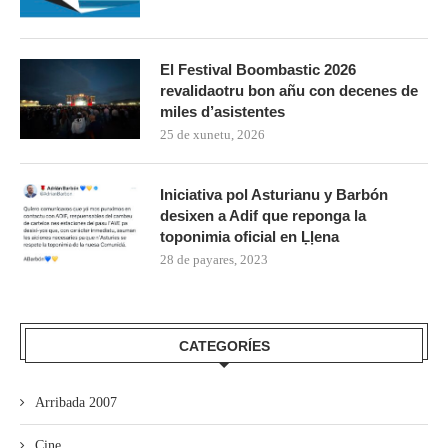
El Festival Boombastic 2026
revalidaotru bon añu con decenes de
miles d’asistentes
25 de xunetu, 2026
Iniciativa pol Asturianu y Barbón
desixen a Adif que reponga la
toponimia oficial en Ḷḷena
28 de payares, 2023
CATEGORÍES
Arribada 2007
Cine