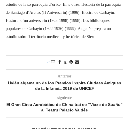
estudiu de la so parroquia d’orixe. Ente otres: Hestoria de la parroquia
de Santiago d’Arenas (II Aniversariu) (1996); Electra de Carbayín.
Hestoria d’un aniversariu (1923-1998) (1998); Les biblioteques
populares de Carbayín (1922-1936) (1999). Anguaño prepara un
estudiu sobro’l territoriu medieval y hestóricu de Siero.
0
Anterior
Uviéu algama un de los Premios Inspira Ciudaes Amigues
de la Infancia 2019 de UNICEF
siguiente
El Gran Circu Acrobáticu de China trai so “Viaxe de Suañu”
al Teatru Palacio Valdés