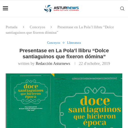
Portada
Conceyos
Presentase en La Pola’l llibru “Dolce
santiaguinos que fixeron dómina”
Conceyos
Lliteratura
Presentase en La Pola’l llibru “Dolce
santiaguinos que fixeron dómina”
written by
Redacción Asturnews
22 d'ochobre, 2019