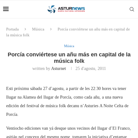
Portada
Música
Porcía conviértese un añu más en capital de
la música folk
Música
Porcía conviértese un añu más en capital de la
música folk
written by
Asturnet
25 d'agostu, 2011
Esti próximu sábadu 27 d’agostu, a partir de les 22:30 hores va tener
llugar na Alamea del llugar de Porcía, como cada añu, a una nueva
edición del festival de música folk decanu n’Asturies A Noite Celta de
Porcía.
Ventiocho ediciones van yá desque unos vecinos del llugar d’El Franco,
asitiáu nel conceyu del mesmu nome, tomaren la iniciativa d’entamar