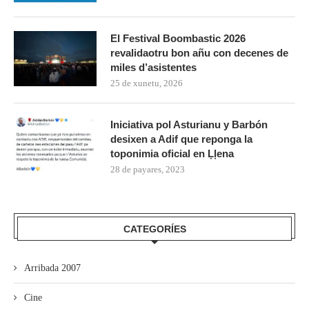
El Festival Boombastic 2026
revalidaotru bon añu con decenes de
miles d’asistentes
25 de xunetu, 2026
Iniciativa pol Asturianu y Barbón
desixen a Adif que reponga la
toponimia oficial en Ḷḷena
28 de payares, 2023
CATEGORÍES
Arribada 2007
Cine