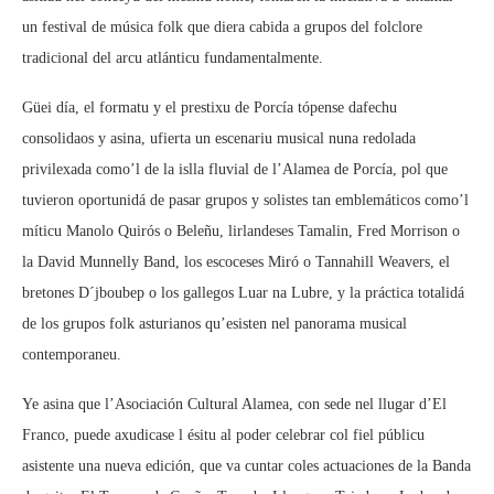
un festival de música folk que diera cabida a grupos del folclore
tradicional del arcu atlánticu fundamentalmente.
Güei día, el formatu y el prestixu de Porcía tópense dafechu
consolidaos y asina, ufierta un escenariu musical nuna redolada
privilexada como’l de la islla fluvial de l’Alamea de Porcía, pol que
tuvieron oportunidá de pasar grupos y solistes tan emblemáticos como’l
míticu Manolo Quirós o Beleñu, lirlandeses Tamalin, Fred Morrison o
la David Munnelly Band, los escoceses Miró o Tannahill Weavers, el
bretones D´jboubep o los gallegos Luar na Lubre, y la práctica totalidá
de los grupos folk asturianos qu’esisten nel panorama musical
contemporaneu.
Ye asina que l’Asociación Cultural Alamea, con sede nel llugar d’El
Franco, puede axudicase l ésitu al poder celebrar col fiel públicu
asistente una nueva edición, que va cuntar coles actuaciones de la Banda