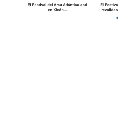
omprensión
El Festival del Arcu Atlánticu abri
El Festiv
en Xixón...
revalidao