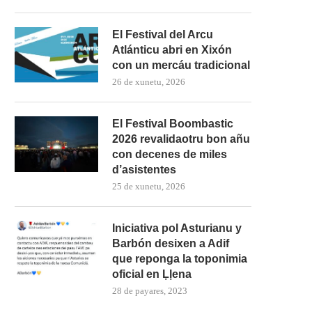
El Festival del Arcu
Atlánticu abri en Xixón
con un mercáu tradicional
26 de xunetu, 2026
El Festival Boombastic
2026 revalidaotru bon añu
con decenes de miles
d’asistentes
25 de xunetu, 2026
Iniciativa pol Asturianu y
Barbón desixen a Adif
que reponga la toponimia
oficial en Ḷḷena
28 de payares, 2023