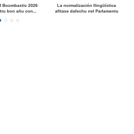
al Boombastic 2026
La normalización llingüística
La
tru bon añu con...
afitase dafechu nel Parlamentu