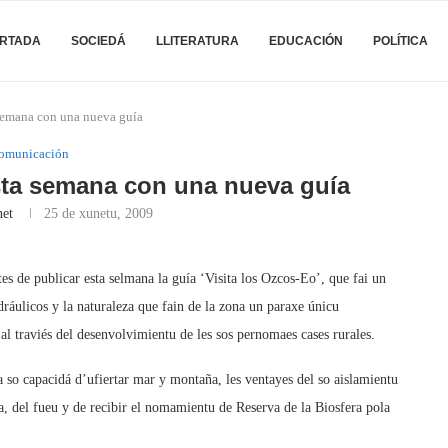
RTADA
SOCIEDÁ
LLITERATURA
EDUCACIÓN
POLÍTICA
semana con una nueva guía
omunicación
ta semana con una nueva guía
net
25 de xunetu, 2009
 de publicar esta selmana la guía ‘Visita los Ozcos-Eo’, que fai un
dráulicos y la naturaleza que fain de la zona un paraxe únicu
l traviés del desenvolvimientu de les sos pernomaes cases rurales.
la so capacidá d’ufiertar mar y montaña, les ventayes del so aislamientu
esca, del fueu y de recibir el nomamientu de Reserva de la Biosfera pola