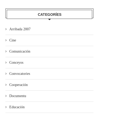
 Delegación asturiana en Lorient
Blanca Fernández foi la preg
protagoniza la xornada...
de la XXVII...
CATEGORÍES
Arribada 2007
Cine
Comunicación
Conceyos
Convocatories
Cooperación
Documentu
Educación