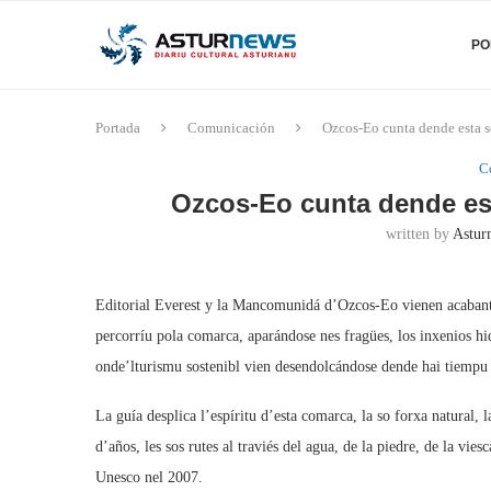
PO
Portada
Comunicación
Ozcos-Eo cunta dende esta 
C
Ozcos-Eo cunta dende es
written by
Astur
Editorial Everest y la Mancomunidá d’Ozcos-Eo vienen acabantes
percorríu pola comarca, aparándose nes fragües, los inxenios hi
onde’lturismu sostenibl vien desendolcándose dende hai tiempu a
La guía desplica l’espíritu d’esta comarca, la so forxa natural, 
d’años, les sos rutes al traviés del agua, de la piedre, de la vi
Unesco nel 2007.