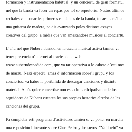
formación y instrumentación habitual; y un conciertu de gran formatu,
nel que la banda va facer un repás por tol so repertoriu. Nestos últimos
recitales van sonar les primeres canciones de la banda, tocaes namái con
una guitarra de madera, pa dir avanzando poles distintes estayes
creatives del grupo, a midía que van amestándose músicos al conciertu.
L’añu nel que Nuberu abandonen la escena musical activa tamien va
tener presencia n’internet al travies de la web
www.nuberudespedida.com, que va tar operativa a lo cabero d’esti mes
de marzu. Nesti espaciu, amás d’información sobre’l grupu y los
conciertos, va haber la posibilidá de descargar canciones y distintu
material. Amás quier convertise nun espaciu participativu onde los
seguidores de Nuberu cuenten les sos propies hestories alredor de les
canciones del grupu.
Pa completar esti programa d’actividaes tamien se va poner en marcha
una esposición itinerante sobre Chus Pedro y los suyos. “Ya llovió” va