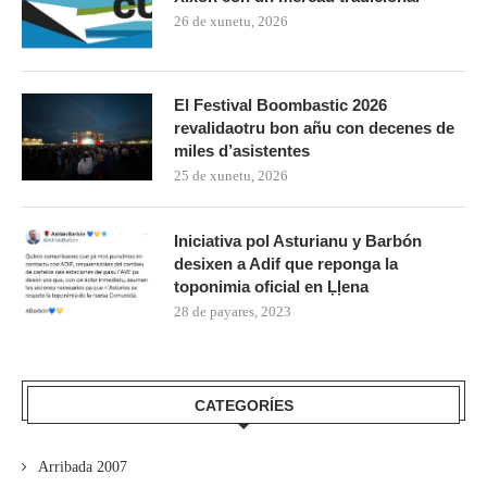
26 de xunetu, 2026
El Festival Boombastic 2026
revalidaotru bon añu con decenes de
miles d’asistentes
25 de xunetu, 2026
Iniciativa pol Asturianu y Barbón
desixen a Adif que reponga la
toponimia oficial en Ḷḷena
28 de payares, 2023
CATEGORÍES
Arribada 2007