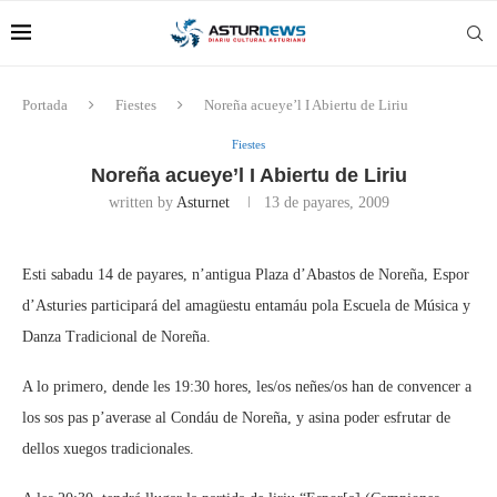
Portada
Fiestes
Noreña acueye’l I Abiertu de Liriu
Fiestes
Noreña acueye’l I Abiertu de Liriu
written by
Asturnet
13 de payares, 2009
Esti sabadu 14 de payares, n’antigua Plaza d’Abastos de Noreña, Espor
d’Asturies participará del amagüestu entamáu pola Escuela de Música y
Danza Tradicional de Noreña.
A lo primero, dende les 19:30 hores, les/os neñes/os han de convencer a
los sos pas p’averase al Condáu de Noreña, y asina poder esfrutar de
dellos xuegos tradicionales.