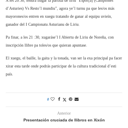
A les 20:30, tendrá llugar la partida de liriu “Espor[a] (Campiones
d’Asturies) Vs Resto’l mundiu”, agora ye’l turnu pa que les/os más
mayorones/os entren en xuegu tratando de ganar al equipu uvieín,
ganador del I Campionatu Asturianu de Liriu.
Pa finar, a les 21 :30, xugaráse’l I Abiertu de Liriu de Noreña, con
inscripción llibre pa toles/os que quieran apuntase.
El xuegu, el baille, la gaita y la tonada, van ser la exa principal pa facer
xirar esta tarde onde podrás participar de la cultura tradicional d’esti
país.
0
Anterior
Presentación cruciada de llibros en Xixón