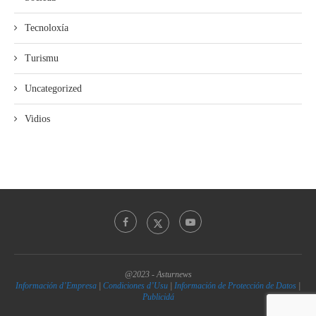
Tecnoloxía
Turismu
Uncategorized
Vidios
@2023 - Asturnews
Información d’Empresa
|
Condiciones d’Usu
|
Información de Protección de Datos
|
Publicidá