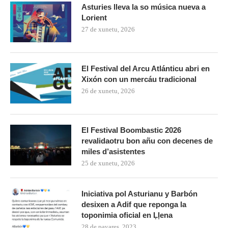
Asturies lleva la so música nueva a
Lorient
27 de xunetu, 2026
El Festival del Arcu Atlánticu abri en
Xixón con un mercáu tradicional
26 de xunetu, 2026
El Festival Boombastic 2026
revalidaotru bon añu con decenes de
miles d’asistentes
25 de xunetu, 2026
Iniciativa pol Asturianu y Barbón
desixen a Adif que reponga la
toponimia oficial en Ḷḷena
28 de payares, 2023