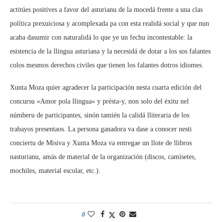
actitúes positives a favor del asturianu de la mocedá frente a una clas
política prexuiciosa y acomplexada pa con esta realidá social y que nun
acaba dasumir con naturalidá lo que ye un fechu incontestable: la
esistencia de la llingua asturiana y la necesidá de dotar a los sos falantes
colos mesmos derechos civiles que tienen los falantes dotros idiomes.
Xunta Moza quier agradecer la participación nesta cuarta edición del
concursu «Amor pola llingua» y présta-y, non solo del éxitu nel
númberu de participantes, sinón tamién la calidá lliteraria de los
trabayos presentaos. La persona ganadora va dase a conocer nesti
conciertu de Misiva y Xunta Moza va entregae un llote de llibros
nasturianu, amás de material de la organización (discos, camisetes,
mochiles, material escolar, etc.).
0