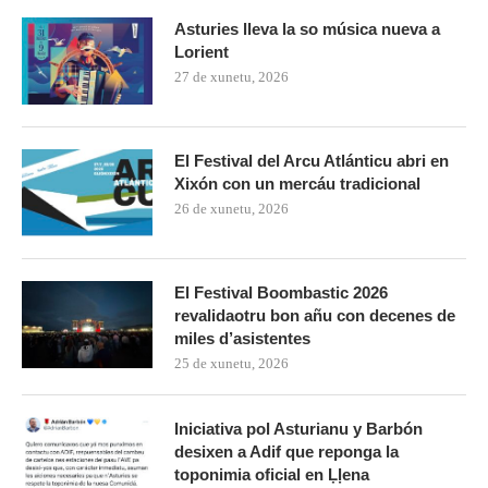
Asturies lleva la so música nueva a
Lorient
27 de xunetu, 2026
El Festival del Arcu Atlánticu abri en
Xixón con un mercáu tradicional
26 de xunetu, 2026
El Festival Boombastic 2026
revalidaotru bon añu con decenes de
miles d’asistentes
25 de xunetu, 2026
Iniciativa pol Asturianu y Barbón
desixen a Adif que reponga la
toponimia oficial en Ḷḷena