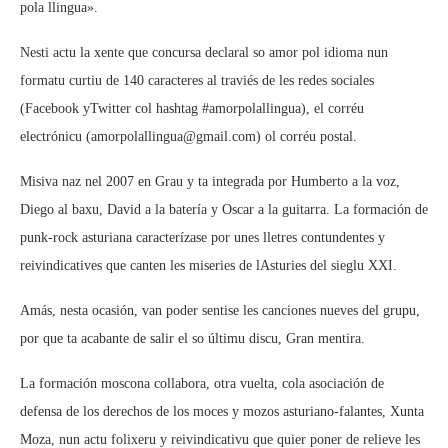
pola llingua».
Nesti actu la xente que concursa declaral so amor pol idioma nun
formatu curtiu de 140 caracteres al traviés de les redes sociales
(Facebook yTwitter col hashtag #amorpolallingua), el corréu
electrónicu (amorpolallingua@gmail.com) ol corréu postal.
Misiva naz nel 2007 en Grau y ta integrada por Humberto a la voz,
Diego al baxu, David a la batería y Oscar a la guitarra. La formación de
punk-rock asturiana caracterízase por unes lletres contundentes y
reivindicatives que canten les miseries de lAsturies del sieglu XXI.
Amás, nesta ocasión, van poder sentise les canciones nueves del grupu,
por que ta acabante de salir el so últimu discu, Gran mentira.
La formación moscona collabora, otra vuelta, cola asociación de
defensa de los derechos de los moces y mozos asturiano-falantes, Xunta
Moza, nun actu folixeru y reivindicativu que quier poner de relieve les