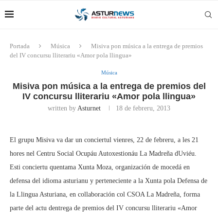
Portada
Música
Misiva pon música a la entrega de premios
del IV concursu lliterariu «Amor pola llingua»
Música
Misiva pon música a la entrega de premios del
IV concursu lliterariu «Amor pola llingua»
written by
Asturnet
18 de febreru, 2013
El grupu Misiva va dar un conciertul vienres, 22 de febreru, a les 21
hores nel Centru Social Ocupáu Autoxestionáu La Madreña dUviéu.
Esti conciertu quentama Xunta Moza, organización de mocedá en
defensa del idioma asturianu y perteneciente a la Xunta pola Defensa de
la Llingua Asturiana, en collaboración col CSOA La Madreña, forma
parte del actu dentrega de premios del IV concursu lliterariu «Amor