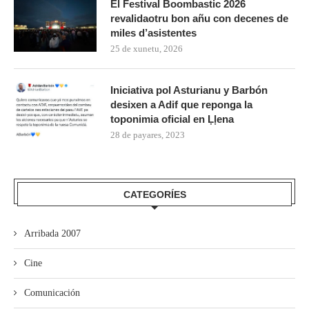
El Festival Boombastic 2026
revalidaotru bon añu con decenes de
miles d’asistentes
25 de xunetu, 2026
Iniciativa pol Asturianu y Barbón
desixen a Adif que reponga la
toponimia oficial en Ḷḷena
28 de payares, 2023
CATEGORÍES
Arribada 2007
Cine
Comunicación