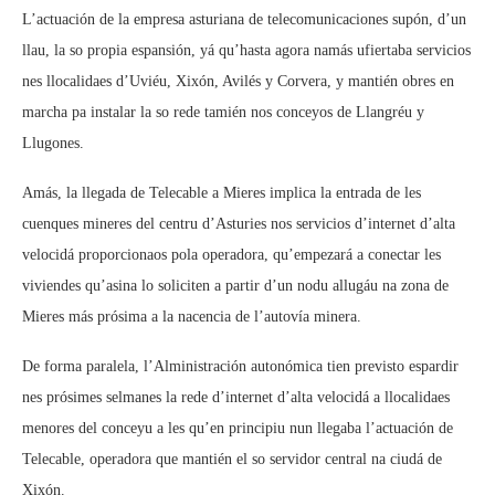
L’actuación de la empresa asturiana de telecomunicaciones supón, d’un
llau, la so propia espansión, yá qu’hasta agora namás ufiertaba servicios
nes llocalidaes d’Uviéu, Xixón, Avilés y Corvera, y mantién obres en
marcha pa instalar la so rede tamién nos conceyos de Llangréu y
Llugones.
Amás, la llegada de Telecable a Mieres implica la entrada de les
cuenques mineres del centru d’Asturies nos servicios d’internet d’alta
velocidá proporcionaos pola operadora, qu’empezará a conectar les
viviendes qu’asina lo soliciten a partir d’un nodu allugáu na zona de
Mieres más prósima a la nacencia de l’autovía minera.
De forma paralela, l’Alministración autonómica tien previsto espardir
nes prósimes selmanes la rede d’internet d’alta velocidá a llocalidaes
menores del conceyu a les qu’en principiu nun llegaba l’actuación de
Telecable, operadora que mantién el so servidor central na ciudá de
Xixón.