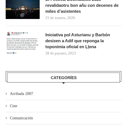
revalidaotru bon añu con decenes de
miles d’asistentes
25 de xunetu, 2026
Iniciativa pol Asturianu y Barbón
desixen a Adif que reponga la
toponimia oficial en Ḷḷena
28 de payares, 2023
CATEGORÍES
Arribada 2007
Cine
Comunicación