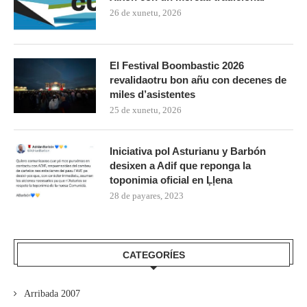
26 de xunetu, 2026
El Festival Boombastic 2026
revalidaotru bon añu con decenes de
miles d’asistentes
25 de xunetu, 2026
Iniciativa pol Asturianu y Barbón
desixen a Adif que reponga la
toponimia oficial en Ḷḷena
28 de payares, 2023
CATEGORÍES
Arribada 2007