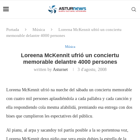
Portada
Música
Loreena McKennit ufrió un conciertu
memorable delantre 4000 persones
Música
Loreena McKennit ufrió un conciertu
memorable delantre 4000 persones
written by
Asturnet
3 d'agostu, 2008
Loreena McKennit ufrió na nueche del sábadu un conciertu memorable
con cuatro mil persones aplaudiéndola a cada pallabra y cada canción y
ella respondiendo cola mesma afabilidá, premiando esa entrega con dos
bises que cumplieron les espectatives del públicu.
Al pianu, al arpa y sacandoy tol partíu posible a la so portentosa voz,
Loreena McKennit dexo nidio que yera ensin dubies la estrella de la