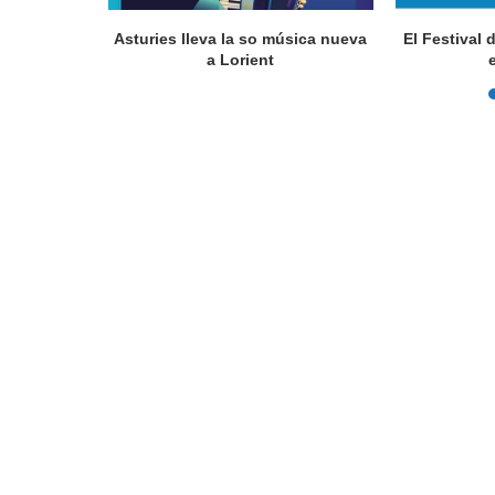
a en Lorient
Asturies lleva la so música nueva
El Festival 
nada...
a Lorient