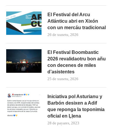
El Festival del Arcu
Atlánticu abri en Xixón
con un mercáu tradicional
26 de xunetu, 2026
El Festival Boombastic
2026 revalidaotru bon añu
con decenes de miles
d’asistentes
25 de xunetu, 2026
Iniciativa pol Asturianu y
Barbón desixen a Adif
que reponga la toponimia
oficial en Ḷḷena
28 de payares, 2023