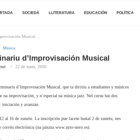
RTADA
SOCIEDÁ
LLITERATURA
EDUCACIÓN
POLÍTICA
mprovisación Musical
Música
nariu d’Improvisación Musical
rnet
22 de xunu, 2010
minariu d’Improvisación Musical, que ta dirixíu a estudiantes y músicos
r na improvisación, y n’especial na música jazz. Nel cursu hai dos
: iniciación y avanzáu.
2 al 16 de xunetu. La inscripción pue facese hastal 2 de xunetu, nes
 corréu electrónicu (na páxina www.ayto-siero.es).