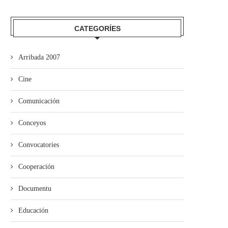
mando Son amuesa’l nuevu folk
El Trasiegu Fest va tener 
asturiano
mercáu con...
CATEGORÍES
Arribada 2007
Cine
Comunicación
Conceyos
Convocatories
Cooperación
Documentu
Educación