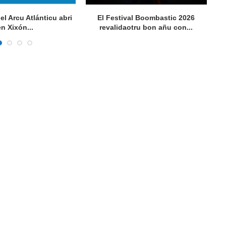
del Arcu Atlánticu abri
El Festival Boombastic 2026
Se
en Xixón...
revalidaotru bon añu con...