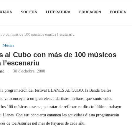
RTADA
SOCIEDÁ
LLITERATURA
EDUCACIÓN
POLÍTICA
Cubo con más de 100 músicos enrriba l’escenariu
Música
nes al Cubo con más de 100 músicos
a l’escenariu
net
30 d'ochobre, 2008
 de la programación del festival LLANES AL CUBO, la Banda Gaites
 va aconceyar a un gran elencu dartistes invitaos, que xunto colos
 100 músicos nescena, pa tratar de reflexar en directu lúltimu trabayu
yu Llanes. Con esti conciertu entamen les actividaes d’esta programación
rés de toa Asturies nel mes de Payares de cada añu.