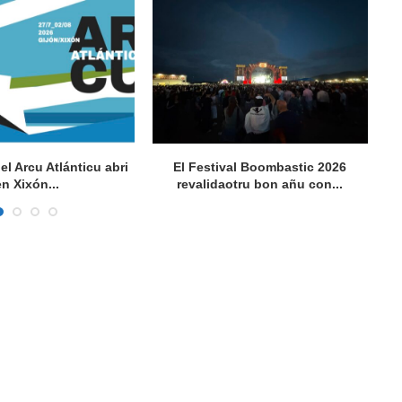
del Arcu Atlánticu abri
El Festival Boombastic 2026
Se
en Xixón...
revalidaotru bon añu con...