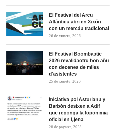
El Festival del Arcu
Atlánticu abri en Xixón
con un mercáu tradicional
26 de xunetu, 2026
El Festival Boombastic
2026 revalidaotru bon añu
con decenes de miles
d’asistentes
25 de xunetu, 2026
Iniciativa pol Asturianu y
Barbón desixen a Adif
que reponga la toponimia
oficial en Ḷḷena
28 de payares, 2023