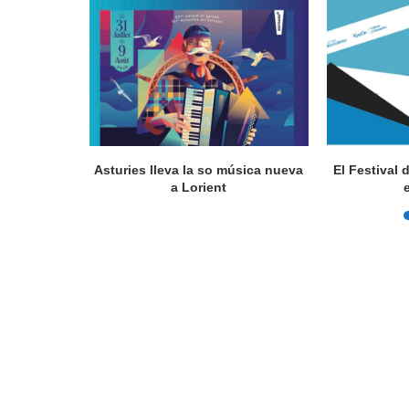
a en Lorient
Asturies lleva la so música nueva
El Festival 
nada...
a Lorient