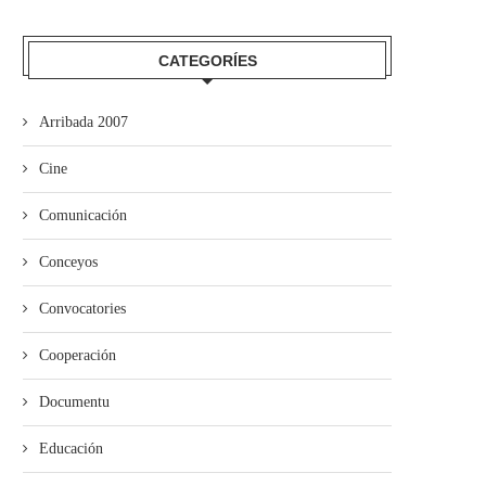
CATEGORÍES
Arribada 2007
Cine
mando Son amuesa’l nuevu folk
El Trasiegu Fest va tener 
Comunicación
asturiano
mercáu con...
Conceyos
Convocatories
Cooperación
Documentu
Educación