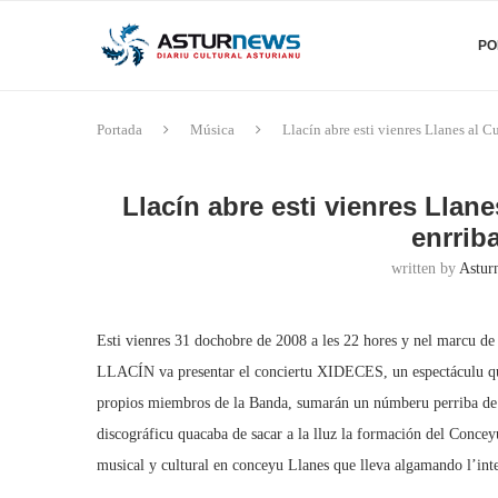
PO
Portada
Música
Llacín abre esti vienres Llanes al 
Llacín abre esti vienres Lla
enrrib
written by
Astur
Esti vienres 31 dochobre de 2008 a les 22 hores y nel marcu
LLACÍN va presentar el conciertu XIDECES, un espectáculu que
propios miembros de la Banda, sumarán un númberu perriba de los
discográficu quacaba de sacar a la lluz la formación del Conce
musical y cultural en conceyu Llanes que lleva algamando l’inte