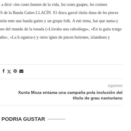
a dicir «les coses buenes de la vida, les coses guapes, les cosines
S de la Banda Gaites LLACÍN. El discu garral títulu duna de les pieces
sión ente una banda gaites y un grupu folk. A esti tema, hai que suma-y
anes del mundu de la tonada («Lloraba una cabraliega», «En la gaita traigo
añu», «La h.oguera») y otres igües de pieces bretones, irlandeses y
siguiente
Xunta Moza entama una campaña pola inclusión del
títulu de grau nasturianu
E PODRIA GUSTAR