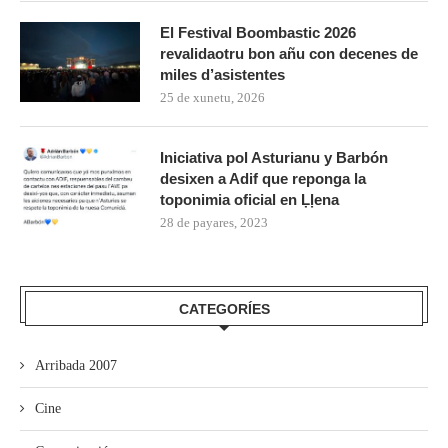
El Festival Boombastic 2026
revalidaotru bon añu con decenes de
miles d’asistentes
25 de xunetu, 2026
Iniciativa pol Asturianu y Barbón
desixen a Adif que reponga la
toponimia oficial en Ḷḷena
28 de payares, 2023
CATEGORÍES
Arribada 2007
Cine