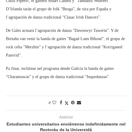
Chilli Pipers», el gaiteru Stuart Cassels y “Tannahill Weavers”.
D’Irlanda tarán el grupo de folk “Beoga”, de xira por España y
l’agrupación de danza tradicional “Clasac Irish Dancers”.
De Gales actuará l’agrupación de danza “Dawnswyr Tawerin”. Y de
Bretaña van venir la banda de gaites “Bagad Lann Bihoué”, el grupu de
rock celta “Merzhin” y l’agrupación de danza tradicional “Korriganed
Panvrid”.
Pa finar, inclúinse nel programa dende Galicia la banda de gaites
“Charamuscas” y el grupu de danza tradicional “Inquedanzas”.
0
Anterior
Estudiantes universitarios enciérrense indefinidamente nel
Rectoráu de la Universidá