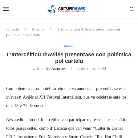
Portada
Música
L’Intercélticu d’Avilés presentase con
polémica pol cartelu
Música
L’Intercélticu d’Avilés presentase con polémica
pol cartelu
written by
Asturnet
27 de xunu, 2008
Con polémica alrodiu del cartelu que va anuncialu, presentábase esti
xueves n’Avilés el XII Festival Intercélticu, que va celebrase ente los
díes 18 y 27 de xunetu.
Nesta edidición del Intercélticu van participar representantes de cásique
tolos países celtes, como d’Escocia que van venir “Culter & Distric
P.B.”, los gaiteros Fred Morrison y Stuart Cassels, “Red Hot Chilli