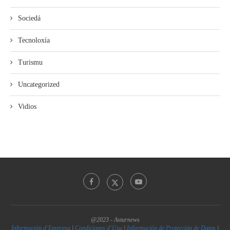
Sociedá
Tecnoloxía
Turismu
Uncategorized
Vidios
@2023 - Asturnews
Información d’Empresa
|
Condiciones d’Usu
|
Información de Protección de Datos
|