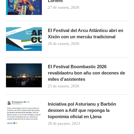
Lorient
27 de xunetu, 2026
El Festival del Arcu Atlánticu abri en
Xixón con un mercáu tradicional
26 de xunetu, 2026
El Festival Boombastic 2026
revalidaotru bon añu con decenes de
miles d’asistentes
25 de xunetu, 2026
Iniciativa pol Asturianu y Barbón
desixen a Adif que reponga la
toponimia oficial en Ḷḷena
28 de payares, 2023