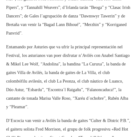
Pipers”, y “Tannahill Weavers”; d’Irlanda tarán “Beoga” y “Clasac Irish
Dancers”; de Gales l’agrupación de danza “Dawnswyr Tawerin” y de
Bretaña van venir la “Bagad Lann Bihoué”, “Merzhin” y “Korriganed
Panvrid”.
Entamando por Asturies que va ufrir la principal representación nel
Festival, los asturianos van poer disfrutar n’Avilés con Anabel Santiago
& Mikel Lee Wolf, “Andolina”, la bandina “La Curuxa”, la banda de
gaites Villa de Avilés, la banda de gaites de La Villa, el club
colombófilu avilesín, el club La Peonza, el club náutico de Luanco,
Dúo Astur, “Esbardu”, “Escontra´l Raigañu”, “Falanoncaduca!”, la
cantante de tonada Marisa Valle Roso, “Xaréu d´ochobre”, Rubén Alba
y “Pleamar”.
D’Escocia van venir a Avilés la banda de gaites “Culter & Distric P.B.”,
el gaiteru solista Fred Morrison, el grupu de folk progresivu «Red Hot