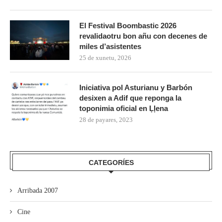
El Festival Boombastic 2026
revalidaotru bon añu con decenes de
miles d’asistentes
25 de xunetu, 2026
Iniciativa pol Asturianu y Barbón
desixen a Adif que reponga la
toponimia oficial en Ḷḷena
28 de payares, 2023
CATEGORÍES
Arribada 2007
Cine