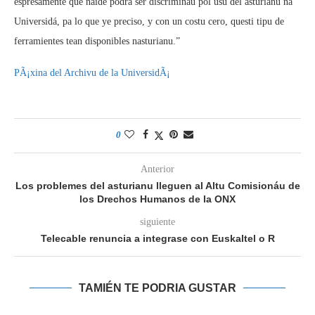
espresamente que naide podrá ser discrimináu pol usu del asturianu na
Universidá, pa lo que ye preciso, y con un costu cero, questi tipu de
ferramientes tean disponibles nasturianu.”
PÃ¡xina del Archivu de la UniversidÃ¡
0
Anterior
Los problemes del asturianu lleguen al Altu Comisionáu de
los Drechos Humanos de la ONX
siguiente
Telecable renuncia a integrase con Euskaltel o R
TAMIÉN TE PODRIA GUSTAR