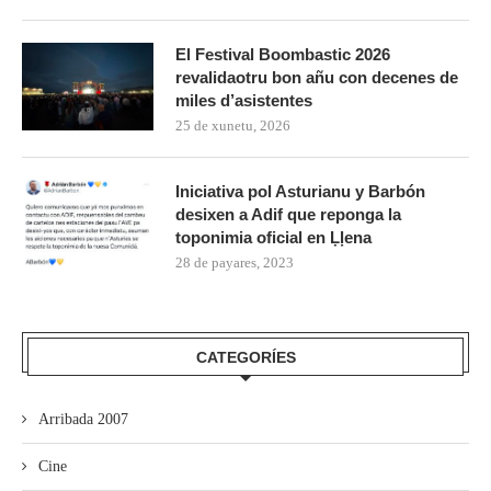
El Festival Boombastic 2026
revalidaotru bon añu con decenes de
miles d’asistentes
25 de xunetu, 2026
Iniciativa pol Asturianu y Barbón
desixen a Adif que reponga la
toponimia oficial en Ḷḷena
28 de payares, 2023
CATEGORÍES
Arribada 2007
Cine