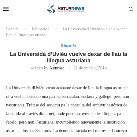
Portada
Educación
La Universidá d’Uviéu vuelve dexar de
llau la llingua asturiana
Educación
La Universidá d’Uviéu vuelve dexar de llau la
llingua asturiana
written by
Asturnet
22 de xunetu, 2014
La Universidá dUviéu vieno acabante dexar de llau la llingua asturiana
otra vuelta abriendo una páxina en catalán, euskera y gallegu, pero non
nasturianu. Trátase del serviciu pa la consulta del archivu hestóricu de
la entidá al traviés dinternet, onde puen escoyese delles llingües pa
facelo, pero non l’asturiana, incumpliendo nuevamente la institución
asturiana los sos Estatutos. La denuncia facíala esti martes el Conceyu