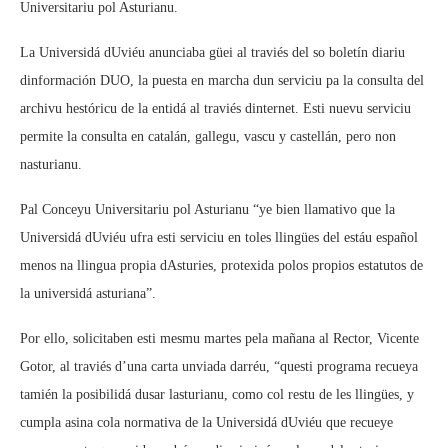
Universitariu pol Asturianu.
La Universidá dUviéu anunciaba güei al traviés del so boletín diariu
dinformación DUO, la puesta en marcha dun serviciu pa la consulta del
archivu hestóricu de la entidá al traviés dinternet. Esti nuevu serviciu
permite la consulta en catalán, gallegu, vascu y castellán, pero non
nasturianu.
Pal Conceyu Universitariu pol Asturianu “ye bien llamativo que la
Universidá dUviéu ufra esti serviciu en toles llingües del estáu español
menos na llingua propia dAsturies, protexida polos propios estatutos de
la universidá asturiana”.
Por ello, solicitaben esti mesmu martes pela mañana al Rector, Vicente
Gotor, al traviés d’una carta unviada darréu, “questi programa recueya
tamién la posibilidá dusar lasturianu, como col restu de les llingües, y
cumpla asina cola normativa de la Universidá dUviéu que recueye