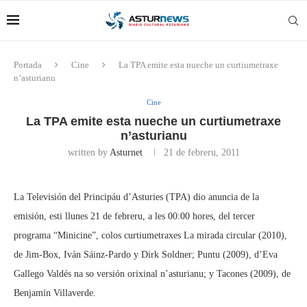
Portada
Cine
La TPA emite esta nueche un curtiumetraxe
n’asturianu
Cine
La TPA emite esta nueche un curtiumetraxe
n’asturianu
written by
Asturnet
21 de febreru, 2011
La Televisión del Principáu d’Asturies (TPA) dio anuncia de la
emisión, esti llunes 21 de febreru, a les 00:00 hores, del tercer
programa “Minicine”, colos curtiumetraxes La mirada circular (2010),
de Jim-Box, Iván Sáinz-Pardo y Dirk Soldner; Puntu (2009), d’Eva
Gallego Valdés na so versión orixinal n’asturianu; y Tacones (2009), de
Benjamín Villaverde.