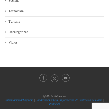
Sociedá
Tecnoloxía
Turismu
Uncategorized
Vidios
@2023 - Asturnews
Información d’Empresa
|
Condiciones d’Usu
|
Información de Protección de Datos
|
Publicidá