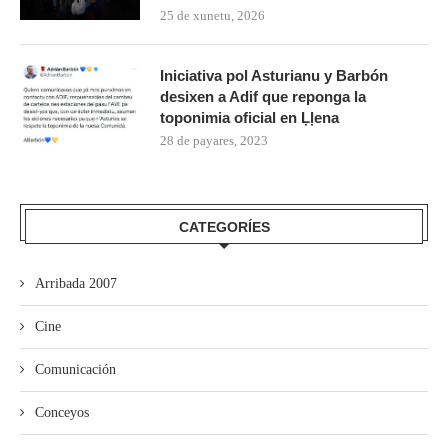
25 de xunetu, 2026
Iniciativa pol Asturianu y Barbón
desixen a Adif que reponga la
toponimia oficial en Ḷḷena
28 de payares, 2023
CATEGORÍES
Arribada 2007
Cine
Comunicación
Conceyos