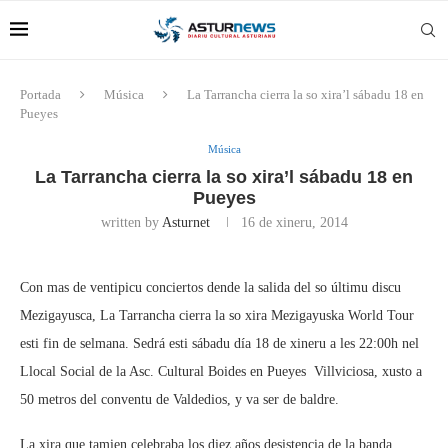
Portada
Música
La Tarrancha cierra la so xira’l sábadu 18 en
Pueyes
Música
La Tarrancha cierra la so xira’l sábadu 18 en
Pueyes
written by
Asturnet
16 de xineru, 2014
Con mas de ventipicu conciertos dende la salida del so últimu discu
Mezigayusca, La Tarrancha cierra la so xira Mezigayuska World Tour
esti fin de selmana. Sedrá esti sábadu día 18 de xineru a les 22:00h nel
Llocal Social de la Asc. Cultural Boides en Pueyes  Villviciosa, xusto a
50 metros del conventu de Valdedios, y va ser de baldre.
La xira que tamien celebraba los diez años desistencia de la banda,