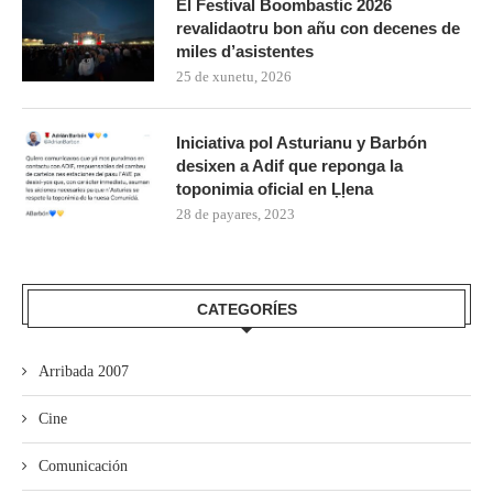
El Festival Boombastic 2026
revalidaotru bon añu con decenes de
miles d’asistentes
25 de xunetu, 2026
Iniciativa pol Asturianu y Barbón
desixen a Adif que reponga la
toponimia oficial en Ḷḷena
28 de payares, 2023
CATEGORÍES
Arribada 2007
Cine
Comunicación