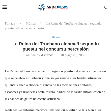
Portada
Música
La Reina del Truébano algama’l segundu
puestu nel concursu percusión
Música
La Reina del Truébano algama’l segundu
puestu nel concursu percusión
written by
Asturnet
10 d'agostu, 2008
La Reina del Truébano algamó’l segundu puestu nel concursu percusión
que se celebró esti sabádu y que se-yos resiste a les bandes asturianes
qu’entá siguen a abonda distancia de les formaciones bretones,
escoceses ya irlandeses nesta fastera, darréu de la tardía introducción de
les bandes de gaites na escena asturiana.
Nesti sen ye enforma meritoriu esti segudu puestu que fala bien a les