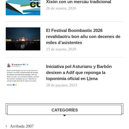
Xixón con un mercáu tradicional
26 de xunetu, 2026
El Festival Boombastic 2026
revalidaotru bon añu con decenes de
miles d’asistentes
25 de xunetu, 2026
Iniciativa pol Asturianu y Barbón
desixen a Adif que reponga la
toponimia oficial en Ḷḷena
28 de payares, 2023
CATEGORÍES
Arribada 2007