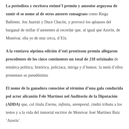
La periodista y escritora estimó’l premiu y amosóse arguyosa de
xunir el so nome al de otros autores consagraos
como Riega
Ballester, Jon Juaristi y Duce Chacón, y provocó los aplausos del
barganal de millar d’asistentes al recordar que, al igual que Azorín, de
Monóvar, ella ye de mui cerca, d’Elx.
A la ventiavu séptima edición d’esti prestixosu premiu allegaron
procedentes de los cinco continentes un total de 218 orixinales
de
temática política, histórica, policiaca, intriga y d’humor, la metá d’ellos
presentaos so pseudónimu.
El nome de la ganadora conocióse al términu d’una gala conducida
pol actor alicantín Fele Martínez nel Auditoriu de la Diputación
(ADDA)
que, col títulu
Eternu, infinitu, atemporal
, rindió tributu a los
testos y a la vida del inmortal escritor de Monóvar José Martínez Ruiz
‘Azorín’.