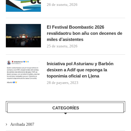
26 de xunetu, 2026
El Festival Boombastic 2026
revalidaotru bon añu con decenes de
miles d’asistentes
25 de xunetu, 2026
Iniciativa pol Asturianu y Barbón
desixen a Adif que reponga la
toponimia oficial en Ḷḷena
28 de payares, 2023
CATEGORÍES
Arribada 2007