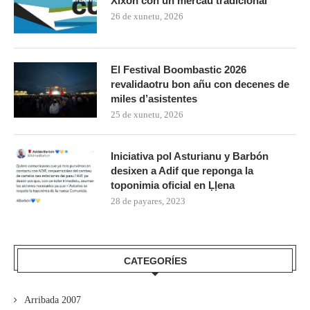
Xixón con un mercáu tradicional
26 de xunetu, 2026
El Festival Boombastic 2026
revalidaotru bon añu con decenes de
miles d’asistentes
25 de xunetu, 2026
Iniciativa pol Asturianu y Barbón
desixen a Adif que reponga la
toponimia oficial en Ḷḷena
28 de payares, 2023
CATEGORÍES
Arribada 2007