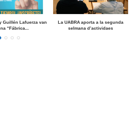
y Guillén Lafuerza van
La UABRA aporta a la segunda
L
una “Fábrica...
selmana d’actividaes