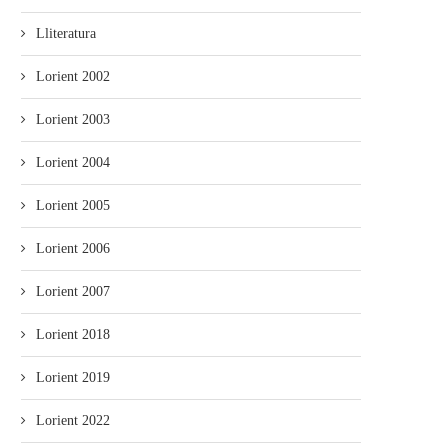
Lliteratura
’ALLA abre’l plazu pa los cursos
“Misteriu nel Soterrañu” alga
Lorient 2002
de la...
premiu Alfonso Iglesias de.
Lorient 2003
Lorient 2004
Lorient 2005
Lorient 2006
Lorient 2007
Lorient 2018
Lorient 2019
Lorient 2022