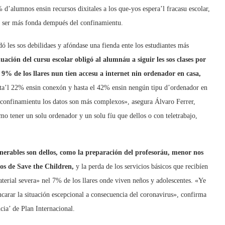
 d’alumnos ensin recursos dixitales a los que-yos espera’l fracasu escolar,
va ser más fonda dempués del confinamientu.
dó les sos debilidaes y afóndase una fienda ente los estudiantes más
ación del cursu escolar obligó al alumnáu a siguir les sos clases por
 9% de los llares nun tien accesu a internet nin ordenador en casa,
sta’l 22% ensin conexón y hasta el 42% ensin nengún tipu d’ordenador en
 confinamientu los datos son más complexos», asegura Álvaro Ferrer,
 tener un solu ordenador y un solu fíu que dellos o con teletrabajo,
nerables son dellos, como la preparación del profesoráu, menor nos
tos de Save the Children,
y la perda de los servicios básicos que recibíen
aterial severa» nel 7% de los llares onde viven neños y adolescentes. «Ye
encarar la situación escepcional a consecuencia del coronavirus», confirma
cia’ de Plan Internacional.