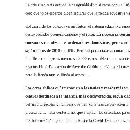
La crisis sanitaria esnudó la desigualdá d’un sistema con un 10%
colo que tolos espertos dicen albidrar que la fienda educativa 
Col zarru de los colexos ya institutos, el sistema educativu esnu
desfavorecidos económicamente y el restu.
La necesaria continu
conexones remotes en el ordenadores domésticos, pero casi’l
según datos de 2019 del INE
. Pero esi porcentaxe amontar ha
families con ingresos menores de 900 euros. «Nesti contestu de
responsable d’Educación de Save the Children. «Nun ye lo mesmo
pero la fienda nun se llinda al accesu».
Los otros abilsos qu’amenacien a los neños y mozos más vul
centros destinaos a la infancia más desfavorecida, según da
nel ámbitu escolar», nun país que tien xuna tasa de privación m
precisamente nesti contestu nel que s’apinen les dificultaes pa 
l’el informe ‘L’impactu de la crisis de la Covid-19 na adolescen