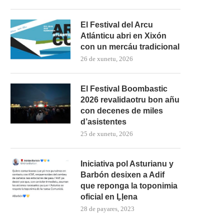
El Festival del Arcu
Atlánticu abri en Xixón
con un mercáu tradicional
26 de xunetu, 2026
El Festival Boombastic
2026 revalidaotru bon añu
con decenes de miles
d’asistentes
25 de xunetu, 2026
Iniciativa pol Asturianu y
Barbón desixen a Adif
que reponga la toponimia
oficial en Ḷḷena
28 de payares, 2023