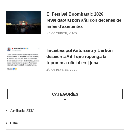
El Festival Boombastic 2026
revalidaotru bon añu con decenes de
miles d’asistentes
25 de xunetu, 2026
Iniciativa pol Asturianu y Barbón
desixen a Adif que reponga la
toponimia oficial en Ḷḷena
28 de payares, 2023
CATEGORÍES
Arribada 2007
Cine