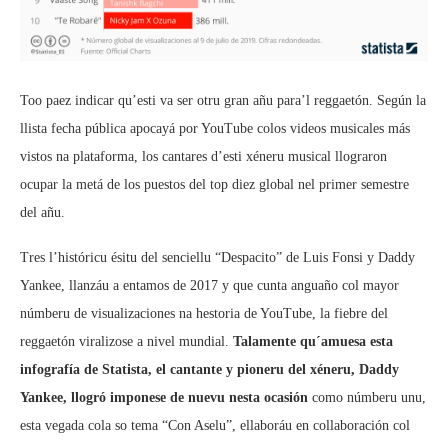
Too paez indicar qu’esti va ser otru gran añu para’l reggaetón. Según la
llista fecha pública apocayá por YouTube colos videos musicales más
vistos na plataforma, los cantares d’esti xéneru musical llograron
ocupar la metá de los puestos del top diez global nel primer semestre
del añu.
Tres l’históricu ésitu del senciellu “Despacito” de Luis Fonsi y Daddy
Yankee, llanzáu a entamos de 2017 y que cunta anguaño col mayor
númberu de visualizaciones na hestoria de YouTube, la fiebre del
reggaetón viralizose a nivel mundial.
Talamente qu´amuesa esta
infografía de Statista, el cantante y pioneru del xéneru, Daddy
Yankee, llogró imponese de nuevu nesta ocasión
como númberu unu,
esta vegada cola so tema “Con Aselu”, ellaboráu en collaboración col