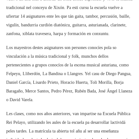
tradicional nel conceyu de Xixón. Pa esti cursu la escuela vuelve a
ufiertar 14 asignatures ente les que tán gaita, tambor, percusión, baille,
vigulín, bandurria curdión diatónicu, guitarra, asturianada, clarinete,
zanfona, xiblata travesera, harpa y formación en conxuntu.
Los mayestros destes asignatures son persones conocíes pola so
vinculación a la música tradicional y folk, munchos dellos
pertenecientes a grupos conocíos de la escena musical asturiana, como
Felpeyu, Lliberdón, La Bandina o Llangres. Yel casu de Diego Pangua,
Daniel García, Lisardo Prieto, Horacio Huerta, Toli Morilla, Borja
Baragaño, Merce Santos, Pedro Pérez, Rubén Bada, José Ángel Llaneza
o David Varela.
Les clases, como nos años anteriores, van impartise na Escuela Pública
Rei Pelayo, utilizando les aules de la escuela pa desarrollar lactividá
peles tardes. La matrícula ta abierta tol añu al ser una enseñanza