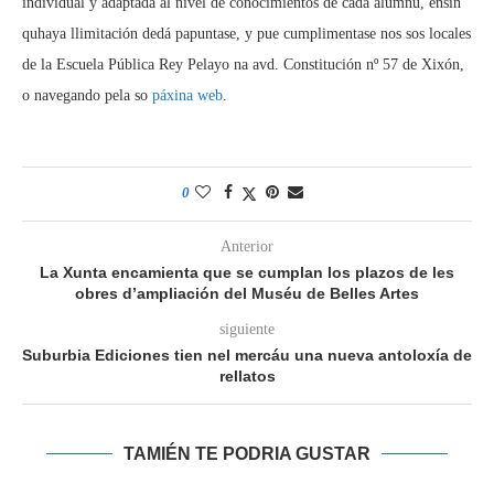
individual y adaptada al nivel de conocimientos de cada alumnu, ensin
quhaya llimitación dedá papuntase, y pue cumplimentase nos sos locales
de la Escuela Pública Rey Pelayo na avd. Constitución nº 57 de Xixón,
o navegando pela so
páxina web
.
0
Anterior
La Xunta encamienta que se cumplan los plazos de les
obres d’ampliación del Muséu de Belles Artes
siguiente
Suburbia Ediciones tien nel mercáu una nueva antoloxía de
rellatos
TAMIÉN TE PODRIA GUSTAR