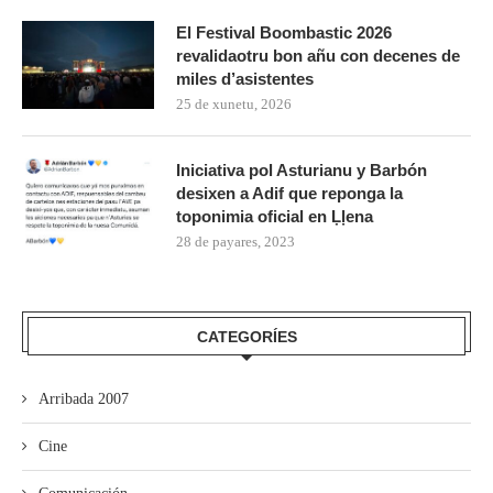
El Festival Boombastic 2026
revalidaotru bon añu con decenes de
miles d’asistentes
25 de xunetu, 2026
Iniciativa pol Asturianu y Barbón
desixen a Adif que reponga la
toponimia oficial en Ḷḷena
28 de payares, 2023
CATEGORÍES
Arribada 2007
Cine