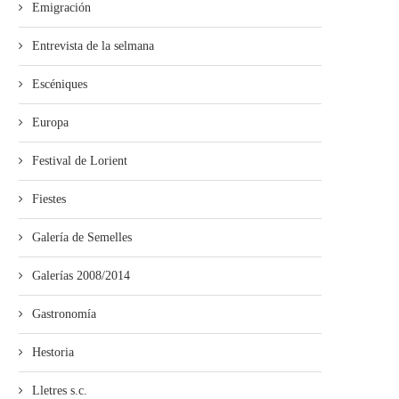
Emigración
Entrevista de la selmana
Escéniques
Europa
Festival de Lorient
Fiestes
mando Son amuesa’l nuevu folk
El Trasiegu Fest va tener 
asturiano
mercáu con...
Galería de Semelles
Galerías 2008/2014
Gastronomía
Hestoria
Lletres s.c.