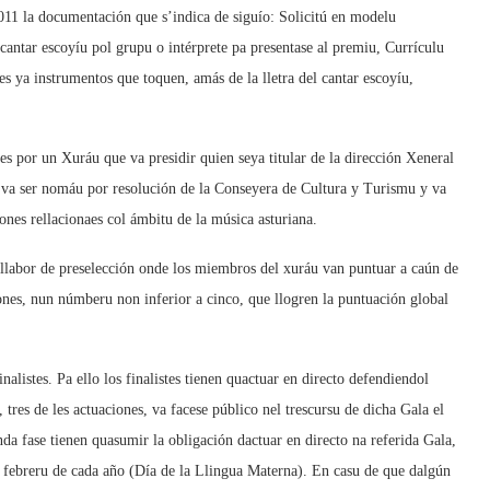
2011 la documentación que s’indica de siguío: Solicitú en modelu
antar escoyíu pol grupu o intérprete pa presentase al premiu, Currículu
s ya instrumentos que toquen, amás de la lletra del cantar escoyíu,
aes por un Xuráu que va presidir quien seya titular de la dirección Xeneral
u va ser nomáu por resolución de la Conseyera de Cultura y Turismu y va
es rellacionaes col ámbitu de la música asturiana.
n llabor de preselección onde los miembros del xuráu van puntuar a caún de
ciones, nun númberu non inferior a cinco, que llogren la puntuación global
alistes. Pa ello los finalistes tienen quactuar en directo defendiendol
tres de les actuaciones, va facese público nel trescursu de dicha Gala el
unda fase tienen quasumir la obligación dactuar en directo na referida Gala,
e febreru de cada año (Día de la Llingua Materna). En casu de que dalgún