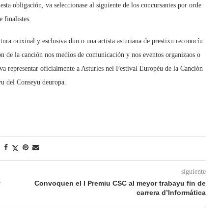
esta obligación, va seleccionase al siguiente de los concursantes por orde
finalistes.
ura orixinal y esclusiva dun o una artista asturiana de prestixu reconocíu.
ón de la canción nos medios de comunicación y nos eventos organizaos o
a representar oficialmente a Asturies nel Festival Européu de la Canción
yu del Conseyu deuropa.
siguiente
y
Convoquen el I Premiu CSC al meyor trabayu fin de
carrera d’Informática