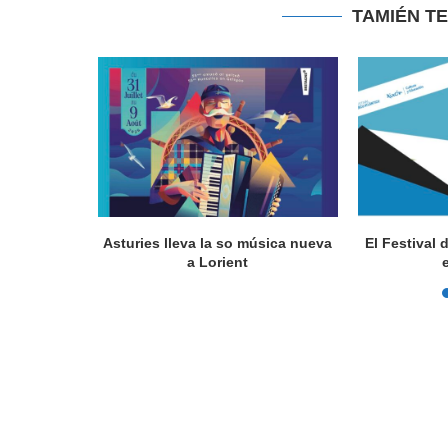
TAMIÉN T
a en Lorient
Asturies lleva la so música nueva
El Festival 
nada...
a Lorient