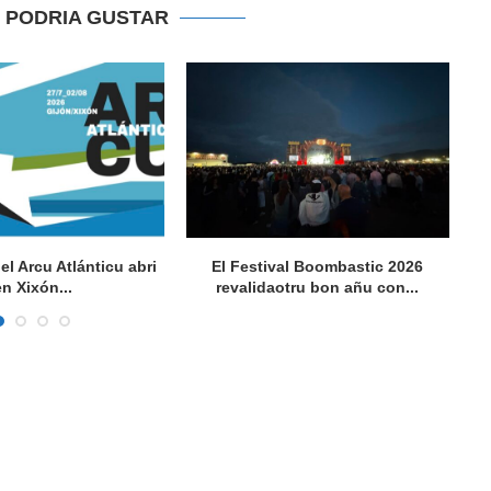
E PODRIA GUSTAR
del Arcu Atlánticu abri
El Festival Boombastic 2026
Se
en Xixón...
revalidaotru bon añu con...