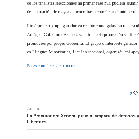
de los finalistes seleccionaos na primer fase nun pudiera asumir 
de puntuación de mayor a menor, hasta completar el númberu de 
Lintérprete o grupu ganador va recibir como galardón una escult
Amás, el Gobiernu dAsturies va mirar pola promoción y difusi
promovíos pol propiu Gobiernu. El grupo o intérprete ganador v
en Llingües Minoritaries, Liet Internacional, organizáu col apo
Bases completes del concursu
0
Anterior
La Procuradora Xeneral premia lamparu de drechos 
llibertaes