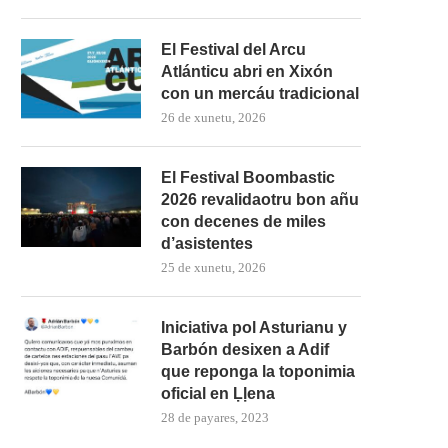
El Festival del Arcu
Atlánticu abri en Xixón
con un mercáu tradicional
26 de xunetu, 2026
El Festival Boombastic
2026 revalidaotru bon añu
con decenes de miles
d’asistentes
25 de xunetu, 2026
Iniciativa pol Asturianu y
Barbón desixen a Adif
que reponga la toponimia
oficial en Ḷḷena
28 de payares, 2023