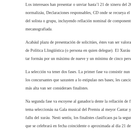
Los interesaos han presentar o unviar hasta’l 21 de xineru del 
normalizáu, Declaraciones responsables, CD onde se recueya el c
del solista o grupu, incluyendo rellación nominal de componente
mecanografiada.
Acabául plazu de presentación de solicitúes, éstes van ser valor
de Política Llingüística (o persona en quien delegue). El Xurá
tar formáu por un máximu de nueve y un mínimu de cinco person
La selección va tener dos fases. La primer fase va consistir nu
los concursantes que saxusten a lo estipulao nes bases; les can
más alta van ser consideraes finalistes.
Na segunda fase va escoyese al ganador/a dente la rellación de fin
tema seleccionáu na Gala musical del Premiu al meyor Cantar y, 
fallu del xuráu. Nesti sentíu, los finalistes clasificaos pa la seg
que se celebrará en fecha coincidente o aproximada al día 21 d