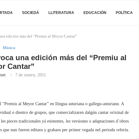
RTADA
SOCIEDÁ
LLITERATURA
EDUCACIÓN
POLÍTICA
una edición más del “Premiu al Meyor Cantar”
Música
oca una edición más del “Premiu al
r Cantar”
rnet
7 de xineru, 2011
 “Premiu al Meyor Cantar” en llingua asturiana o gallegu-asturianu. A
ividual o dientro de grupos, que comercializaren dalgún cantar orixinal de
es pieces tradicionales yá esistentes, les versiones o adaptaciones d’obres
es que nun fueren editaos y grabaos per primer vegada nel periodu referíu.