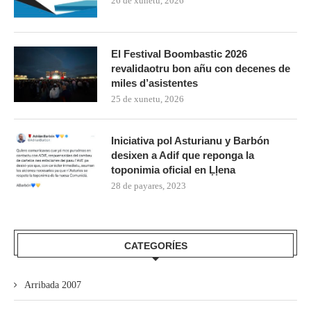
26 de xunetu, 2026
El Festival Boombastic 2026
revalidaotru bon añu con decenes de
miles d’asistentes
25 de xunetu, 2026
Iniciativa pol Asturianu y Barbón
desixen a Adif que reponga la
toponimia oficial en Ḷḷena
28 de payares, 2023
CATEGORÍES
Arribada 2007