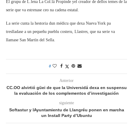
El grupu de L.lena La Col.lá Propinde yel creador de dellos temes de la
serie que va estrenase ceo na cadena estatal.
La serie cunta la hestoria dun médicu que dexa Nueva York pa
treslladase a un pequeñu pueblu costeru, Llastres, que na serie va
llamase San Martín del Sella.
0
Anterior
CC.OO alvirtió güei de que la Universidá dexa en suspensu
la evaluación de los complementos d’investigación
siguiente
Softastur y lAyuntamientu de Llangréu ponen en marcha
un Install Party d’Ubuntu