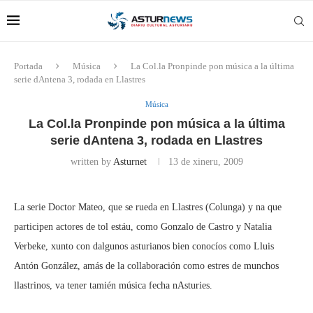
Portada
Música
La Col.la Pronpinde pon música a la última
serie dAntena 3, rodada en Llastres
Música
La Col.la Pronpinde pon música a la última
serie dAntena 3, rodada en Llastres
written by
Asturnet
13 de xineru, 2009
La serie Doctor Mateo, que se rueda en Llastres (Colunga) y na que
participen actores de tol estáu, como Gonzalo de Castro y Natalia
Verbeke, xunto con dalgunos asturianos bien conocíos como Lluis
Antón González, amás de la collaboración como estres de munchos
llastrinos, va tener tamién música fecha nAsturies.