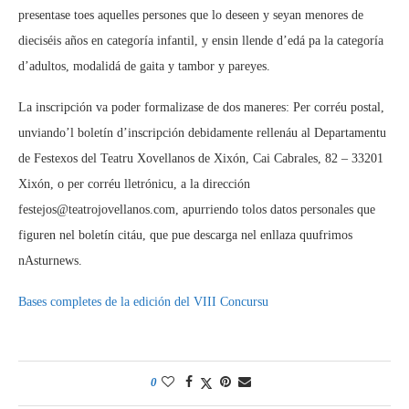
presentase toes aquelles persones que lo deseen y seyan menores de
dieciséis años en categoría infantil, y ensin llende d’edá pa la categoría
d’adultos, modalidá de gaita y tambor y pareyes.
La inscripción va poder formalizase de dos maneres: Per corréu postal,
unviando’l boletín d’inscripción debidamente rellenáu al Departamentu
de Festexos del Teatru Xovellanos de Xixón, Cai Cabrales, 82 – 33201 
Xixón, o per corréu lletrónicu, a la dirección
festejos@teatrojovellanos.com, apurriendo tolos datos personales que
figuren nel boletín citáu, que pue descarga nel enllaza quufrimos
nAsturnews.
Bases completes de la edición del VIII Concursu
0