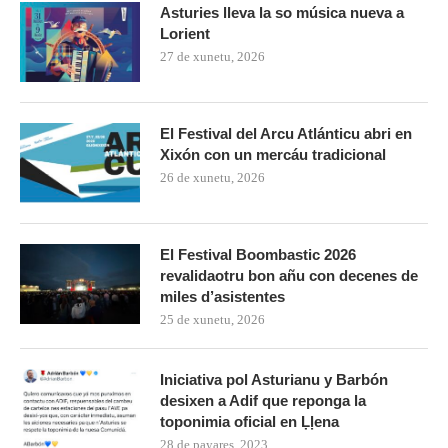
Asturies lleva la so música nueva a
Lorient
27 de xunetu, 2026
El Festival del Arcu Atlánticu abri en
Xixón con un mercáu tradicional
26 de xunetu, 2026
El Festival Boombastic 2026
revalidaotru bon añu con decenes de
miles d’asistentes
25 de xunetu, 2026
Iniciativa pol Asturianu y Barbón
desixen a Adif que reponga la
toponimia oficial en Ḷḷena
28 de payares, 2023