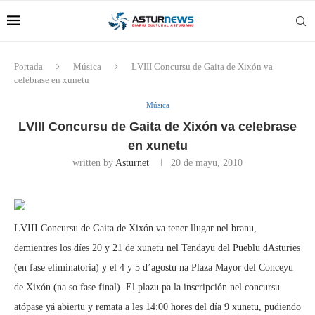
Portada
Música
LVIII Concursu de Gaita de Xixón va
celebrase en xunetu
Música
LVIII Concursu de Gaita de Xixón va celebrase
en xunetu
written by
Asturnet
20 de mayu, 2010
LVIII Concursu de Gaita de Xixón va tener llugar nel branu,
demientres los díes 20 y 21 de xunetu nel Tendayu del Pueblu dAsturies
(en fase eliminatoria) y el 4 y 5 d’agostu na Plaza Mayor del Conceyu
de Xixón (na so fase final). El plazu pa la inscripción nel concursu
atópase yá abiertu y remata a les 14:00 hores del día 9 xunetu, pudiendo