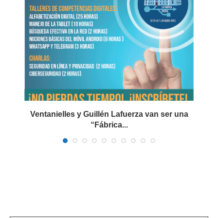
Ventanielles y Guillén Lafuerza van ser una
“Fábrica...