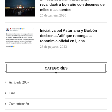
revalidaotru bon añu con decenes de
miles d’asistentes
25 de xunetu, 2026
Iniciativa pol Asturianu y Barbón
desixen a Adif que reponga la
toponimia oficial en Ḷḷena
28 de payares, 2023
CATEGORÍES
Arribada 2007
Cine
Comunicación