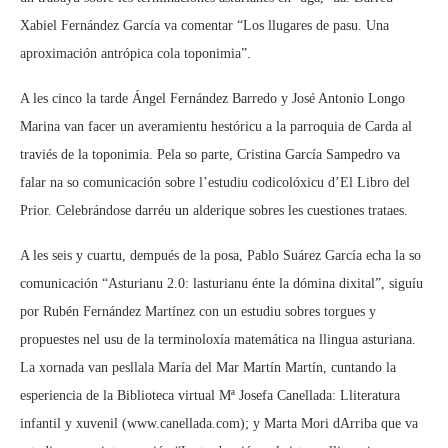
Xabiel Fernández García va comentar “Los llugares de pasu. Una
aproximación antrópica cola toponimia”.
A les cinco la tarde Ángel Fernández Barredo y José Antonio Longo
Marina van facer un averamientu hestóricu a la parroquia de Carda al
traviés de la toponimia. Pela so parte, Cristina García Sampedro va
falar na so comunicación sobre l’estudiu codicolóxicu d’El Libro del
Prior. Celebrándose darréu un alderique sobres les cuestiones trataes.
A les seis y cuartu, dempués de la posa, Pablo Suárez García echa la so
comunicación “Asturianu 2.0: lasturianu énte la dómina dixital”, siguíu
por Rubén Fernández Martínez con un estudiu sobres torgues y
propuestes nel usu de la terminoloxía matemática na llingua asturiana.
La xornada van pesllala María del Mar Martín Martín, cuntando la
esperiencia de la Biblioteca virtual Mª Josefa Canellada: Lliteratura
infantil y xuvenil (www.canellada.com); y Marta Mori dArriba que va