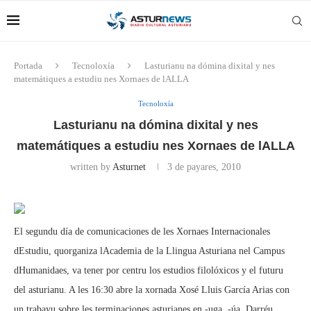
Portada
Tecnoloxía
Lasturianu na dómina dixital y nes
matemátiques a estudiu nes Xornaes de lALLA
Tecnoloxía
Lasturianu na dómina dixital y nes
matemátiques a estudiu nes Xornaes de lALLA
written by
Asturnet
3 de payares, 2010
El segundu día de comunicaciones de les Xornaes Internacionales
dEstudiu, quorganiza lAcademia de la Llingua Asturiana nel Campus
dHumanidaes, va tener por centru los estudios filolóxicos y el futuru
del asturianu. A les 16:30 abre la xornada Xosé Lluis García Arias con
un trabayu sobre les terminaciones asturianes en -uga, -úa. Darréu