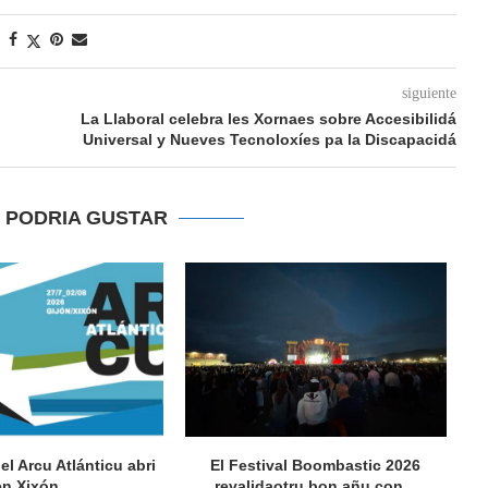
siguiente
La Llaboral celebra les Xornaes sobre Accesibilidá
Universal y Nueves Tecnoloxíes pa la Discapacidá
E PODRIA GUSTAR
del Arcu Atlánticu abri
El Festival Boombastic 2026
Se
en Xixón...
revalidaotru bon añu con...