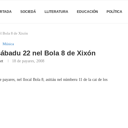
RTADA
SOCIEDÁ
LLITERATURA
EDUCACIÓN
POLÍTICA
el Bola 8 de Xixón
Música
sábadu 22 nel Bola 8 de Xixón
et
18 de payares, 2008
payares, nel llocal Bola 8, asitiáu nel númberu 11 de la cai de los