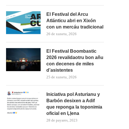
El Festival del Arcu
Atlánticu abri en Xixón
con un mercáu tradicional
26 de xunetu, 2026
El Festival Boombastic
2026 revalidaotru bon añu
con decenes de miles
d’asistentes
25 de xunetu, 2026
Iniciativa pol Asturianu y
Barbón desixen a Adif
que reponga la toponimia
oficial en Ḷḷena
28 de payares, 2023
mando Son amuesa’l nuevu folk
El Trasiegu Fest va tener 
asturiano
mercáu con...