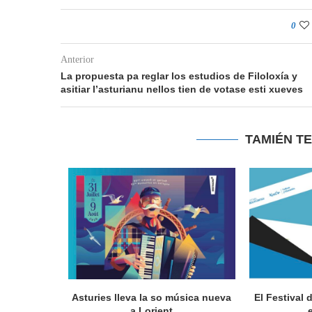
0
Anterior
La propuesta pa reglar los estudios de Filoloxía y
asitiar l’asturianu nellos tien de votase esti xueves
TAMIÉN T
a en Lorient
Asturies lleva la so música nueva
El Festival 
nada...
a Lorient