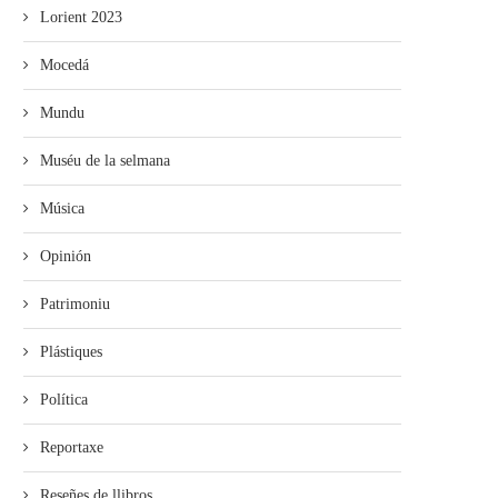
Lorient 2023
Mocedá
Mundu
Muséu de la selmana
Música
Opinión
Patrimoniu
Plástiques
Política
Reportaxe
Reseñes de llibros