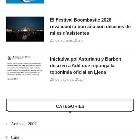
El Festival Boombastic 2026
revalidaotru bon añu con decenes de
miles d’asistentes
25 de xunetu, 2026
Iniciativa pol Asturianu y Barbón
desixen a Adif que reponga la
toponimia oficial en Ḷḷena
28 de payares, 2023
CATEGORÍES
Arribada 2007
Cine