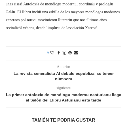
unes rises! Antoloxía de monólogu modernu, coordináu y prologáu
Galán. El llibru inclúi una esbilla de los meyores monólogos modernos
xeneraos pol nuevu movimientu lliterariu que nos últimos años
revitalizól xéneru, dende limplusu de lasociación Xareos!.
0
Anterior
La revista xeneralista Al debalu espublizal so tercer
númberu
siguiente
La primer antoloxía de monólogu modernu nasturianu llega
al Salón del Llibru Asturianu esta tarde
TAMIÉN TE PODRIA GUSTAR