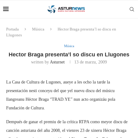
Portada
Música
Hector Braga presenta’l so discu en
Llugones
Música
Hector Braga presenta’l so discu en Llugones
written by
Asturnet
13 de marzu, 2009
La Casa de Cultura de Lugones, aueye a les ocho la tarde la
presentación nesti conceyu del que yel nuevu discu del músicu
llangreanu Héctor Braga “TRAD.YE” nun acto organizáu pola
Fundación de Cultura.
Dempués de ganar el premiu de la crítica RTPA como meyor discu de
canción asturiana del añu 2008, el vienres 23 de xineru Héctor Braga