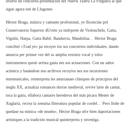
ufiertó un conciertu-presentación nel Nuevu Teatru La Felguera al que
sigue agora esti de Llugones.
Héctor Braga, músicu y cantante profesional, ye llicenciáu pol
Conservatoriu Superior dUviéu ya intérprete de Violonchelu, Gaita,
Vigulín, Harpa, Gaita Rabil, Bandurria, Mandolina… Héctor Braga
concibió «Trad.ye» pa recoyer los sos conciertos individuales, dando
anuncia per primer vez del so ampliu rexistru vocal y tolos
instrumentos questi artista gasta nes sos actuaciones. Con un sabor
acústicu y basándose nos archivos recoyíos nes sos incursiones
etnomusicales, reinterpreta les asturianaes clásiques de principios del
sieglu XX, actualiza romances dorixe medieval, revive larte de cantar,
toca la gaita, ellabora cantares herederos del más pícaru Mester de
Xuglaría, recrea la xenuina lliteratura popular de cordel… Pero lloñe de
quedase na música «de muséu», Héctor Braga ufre bien daportaciones
artístiques a la tradición musical quinterpreta y investiga.