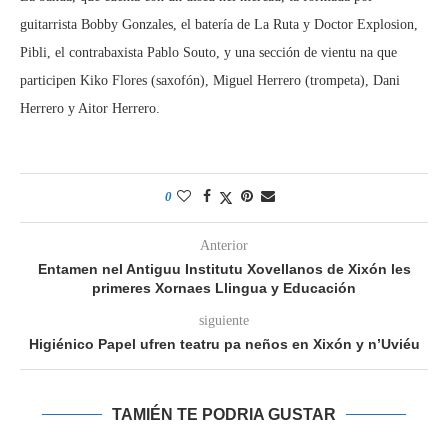
guitarrista Bobby Gonzales, el batería de La Ruta y Doctor Explosion,
Pibli, el contrabaxista Pablo Souto, y una sección de vientu na que
participen Kiko Flores (saxofón), Miguel Herrero (trompeta), Dani
Herrero y Aitor Herrero.
0
Anterior
Entamen nel Antiguu Institutu Xovellanos de Xixón les
primeres Xornaes Llingua y Educación
siguiente
Higiénico Papel ufren teatru pa neños en Xixón y n’Uviéu
TAMIÉN TE PODRIA GUSTAR