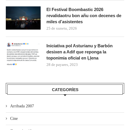
El Festival Boombastic 2026
revalidaotru bon añu con decenes de
miles d’asistentes
25 de xunetu, 2026
Iniciativa pol Asturianu y Barbón
desixen a Adif que reponga la
toponimia oficial en Ḷḷena
28 de payares, 2023
CATEGORÍES
Arribada 2007
Cine