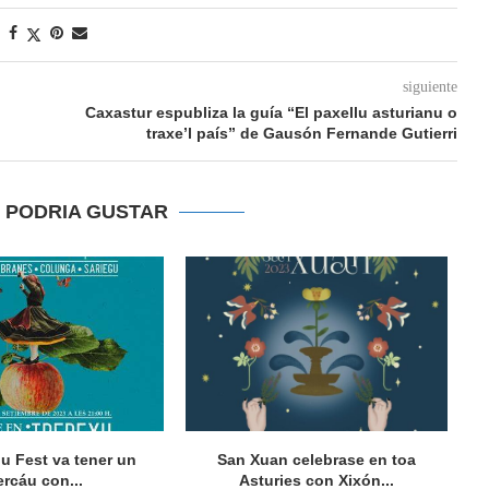
siguiente
Caxastur espubliza la guía “El paxellu asturianu o
traxe’l país” de Gausón Fernande Gutierri
E PODRIA GUSTAR
gu Fest va tener un
San Xuan celebrase en toa
Vu
rcáu con...
Asturies con Xixón...