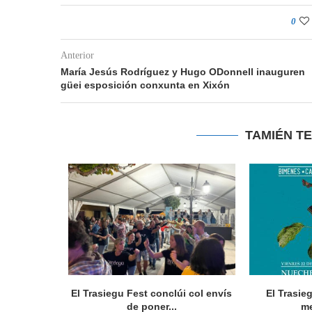
0
Anterior
María Jesús Rodríguez y Hugo ODonnell inauguren
güei esposición conxunta en Xixón
TAMIÉN T
rte 36.000
El Trasiegu Fest conclúi col envís
El Trasie
ios
de poner...
me