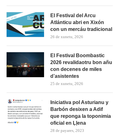
El Festival del Arcu
Atlánticu abri en Xixón
con un mercáu tradicional
26 de xunetu, 2026
El Festival Boombastic
2026 revalidaotru bon añu
con decenes de miles
d’asistentes
25 de xunetu, 2026
Iniciativa pol Asturianu y
Barbón desixen a Adif
que reponga la toponimia
oficial en Ḷḷena
28 de payares, 2023
elven los Taragaños del Cofrade
‘Güei sálese’ diseña una
a Uviéu
programación especial p