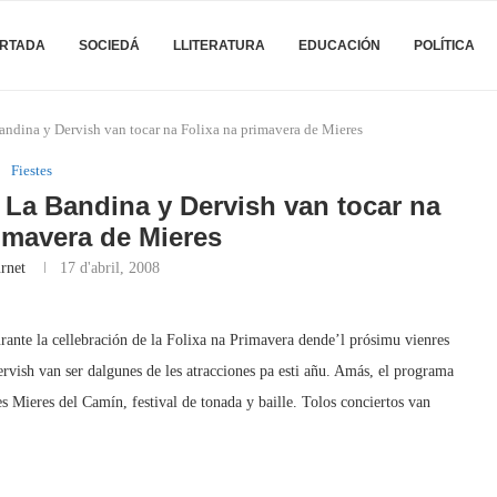
RTADA
SOCIEDÁ
LLITERATURA
EDUCACIÓN
POLÍTICA
ndina y Dervish van tocar na Folixa na primavera de Mieres
Fiestes
 La Bandina y Dervish van tocar na
imavera de Mieres
rnet
17 d'abril, 2008
rante la cellebración de la Folixa na Primavera dende’l prósimu vienres
vish van ser dalgunes de les atracciones pa esti añu. Amás, el programa
es Mieres del Camín, festival de tonada y baille. Tolos conciertos van