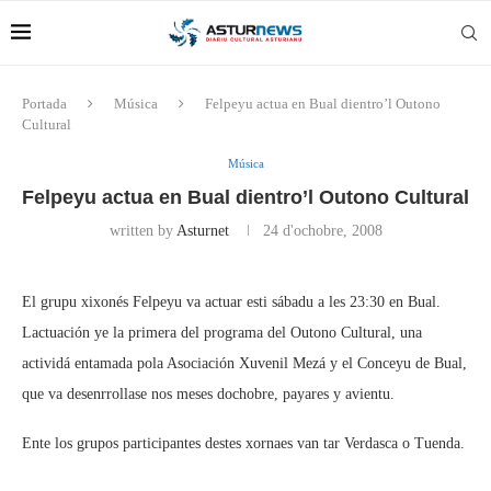
Portada
Música
Felpeyu actua en Bual dientro’l Outono
Cultural
Música
Felpeyu actua en Bual dientro’l Outono Cultural
written by
Asturnet
24 d'ochobre, 2008
El grupu xixonés Felpeyu va actuar esti sábadu a les 23:30 en Bual.
Lactuación ye la primera del programa del Outono Cultural, una
actividá entamada pola Asociación Xuvenil Mezá y el Conceyu de Bual,
que va desenrrollase nos meses dochobre, payares y avientu.
Ente los grupos participantes destes xornaes van tar Verdasca o Tuenda.