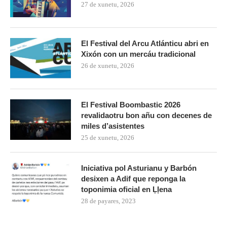
27 de xunetu, 2026
El Festival del Arcu Atlánticu abri en
Xixón con un mercáu tradicional
26 de xunetu, 2026
El Festival Boombastic 2026
revalidaotru bon añu con decenes de
miles d’asistentes
25 de xunetu, 2026
Iniciativa pol Asturianu y Barbón
desixen a Adif que reponga la
toponimia oficial en Ḷḷena
28 de payares, 2023