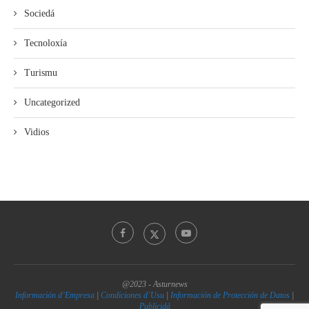
Sociedá
Tecnoloxía
Turismu
Uncategorized
Vidios
@2023 - Asturnews
Información d’Empresa
|
Condiciones d’Usu
|
Información de Protección de Datos
|
Publicidá