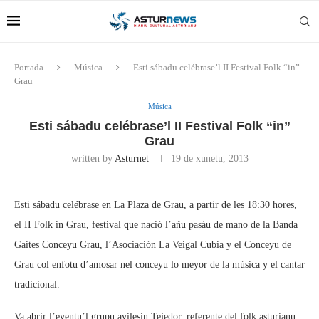
Portada
Música
Esti sábadu celébrase’l II Festival Folk “in”
Grau
Música
Esti sábadu celébrase’l II Festival Folk “in”
Grau
written by
Asturnet
19 de xunetu, 2013
Esti sábadu celébrase en La Plaza de Grau, a partir de les 18:30 hores,
el II Folk in Grau, festival que nació l’añu pasáu de mano de la Banda
Gaites Conceyu Grau, l’Asociación La Veigal Cubia y el Conceyu de
Grau col enfotu d’amosar nel conceyu lo meyor de la música y el cantar
tradicional.
Va abrir l’eventu’l grupu avilesín Tejedor, referente del folk asturianu,