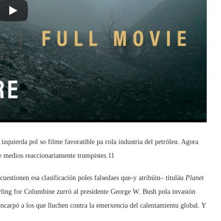
izquierda pol so filme favoratible pa cola industria del petróleu. Agora
 medios reaccionariamente trumpistes.
11
uestionen esa clasificación poles falsedaes que-y atribúin– tituláu
Planet
ling for Columbine zurró al presidente George W. Bush pola invasión
encarpó a los que lluchen contra la emerxencia del calentamientu global. Y