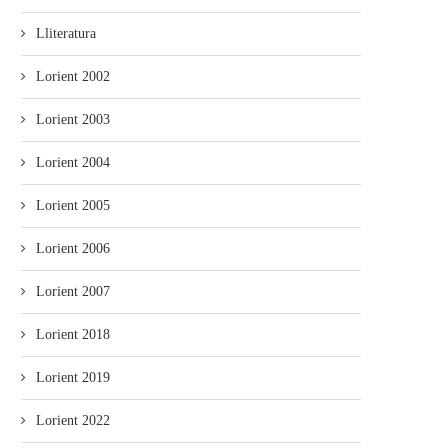
Lliteratura
Lorient 2002
Lorient 2003
Empiecen les proyecciones pa
La Pola acueye la proyecció
escolares de la Selmana...
“Ente les...
Lorient 2004
Lorient 2005
Lorient 2006
Lorient 2007
Lorient 2018
Lorient 2019
Lorient 2022