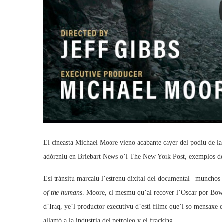
El cineasta Michael Moore vieno acabante cayer del podiu de la 
adórenlu en Briebart News o’l The New York Post, exemplos de
Esi tránsitu marcalu l’estrenu dixital del documental –munchos c
of the humans
. Moore, el mesmu qu’al recoyer l’Oscar por Bow
d’Iraq, ye’l productor executivu d’esti filme que’l so mensaxe 
allantó a la industria del petroleo y el fracking.