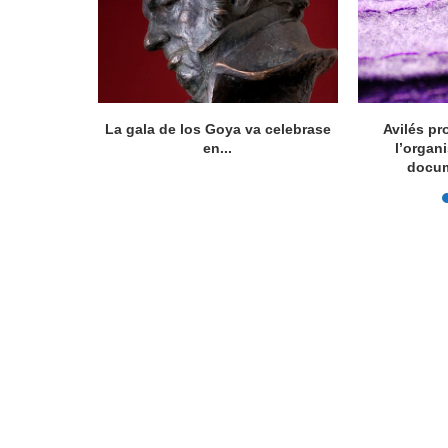
ocumental
La gala de los Goya va celebrase
Avilés pr
íficu...
en...
l’organ
docum