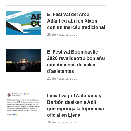
El Festival del Arcu
Atlánticu abri en Xixón
con un mercáu tradicional
26 de xunetu, 2026
El Festival Boombastic
2026 revalidaotru bon añu
con decenes de miles
d’asistentes
25 de xunetu, 2026
Iniciativa pol Asturianu y
Barbón desixen a Adif
que reponga la toponimia
oficial en Ḷḷena
28 de payares, 2023