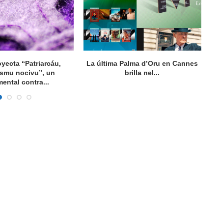
oyecta “Patriarcáu,
La última Palma d’Oru en Cannes
ismu nocivu”, un
brilla nel...
ental contra...