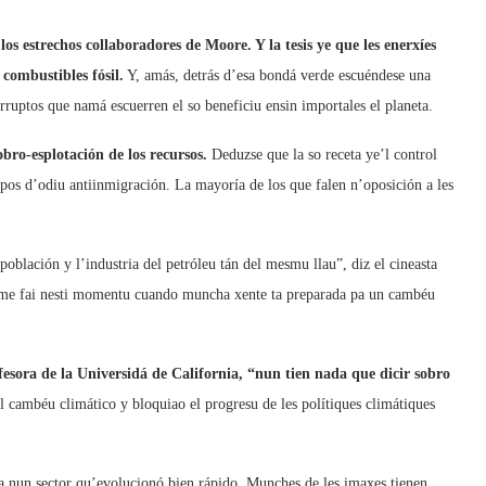
os estrechos collaboradores de Moore. Y la tesis ye que les enerxíes
 combustibles fósil.
Y, amás, detrás d’esa bondá verde escuéndese una
rruptos que namá escuerren el so beneficiu ensin importales el planeta.
obro-esplotación de los recursos.
Deduzse que la so receta ye’l control
upos d’odiu antiinmigración. La mayoría de los que falen n’oposición a les
población y l’industria del petróleu tán del mesmu llau”, diz el cineasta
ilme fai nesti momentu cuando muncha xente ta preparada pa un cambéu
esora de la Universidá de California, “nun tien nada que dicir sobro
l cambéu climático y bloquiao el progresu de les polítiques climátiques
da nun sector qu’evolucionó bien rápido. Munches de les imaxes tienen