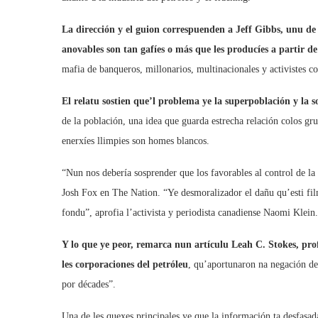
La dirección y el guion correspuenden a Jeff Gibbs, unu de l
anovables son tan gafíes o más que les producíes a partir de
mafia de banqueros, millonarios, multinacionales y activistes co
El relatu sostien que’l problema ye la superpoblación y la s
de la población, una idea que guarda estrecha relación colos gr
enerxíes llimpies son homes blancos.
“Nun nos debería sosprender que los favorables al control de la 
Josh Fox en The Nation. “Ye desmoralizador el dañu qu’esti f
fondu”, aprofia l’activista y periodista canadiense Naomi Klein.
Y lo que ye peor, remarca nun artículu Leah C. Stokes, prof
les corporaciones del petróleu
, qu’aportunaron na negación de
por décades”.
Una de les quexes principales ye que la información ta desfasa