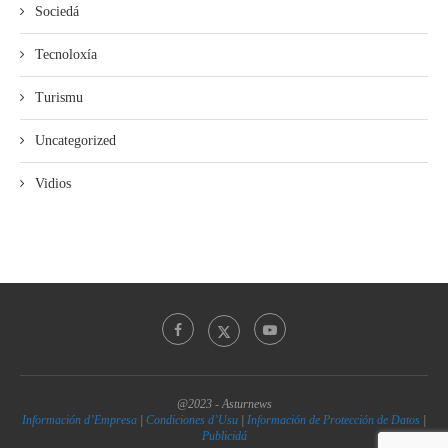
Sociedá
Tecnoloxía
Turismu
Uncategorized
Vidios
@2023 - Asturnews
Información d’Empresa
|
Condiciones d’Usu
|
Información de Protección de Datos
|
Publicidá