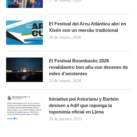
27 de xunetu, 2026
El Festival del Arcu Atlánticu abri en
Xixón con un mercáu tradicional
26 de xunetu, 2026
El Festival Boombastic 2026
revalidaotru bon añu con decenes de
miles d’asistentes
25 de xunetu, 2026
Iniciativa pol Asturianu y Barbón
desixen a Adif que reponga la
toponimia oficial en Ḷḷena
28 de payares, 2023